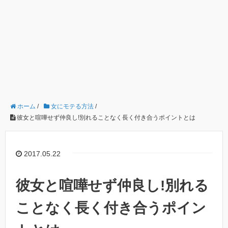
ホーム
/
女にモテる方法
/
彼女と喧嘩せず仲良し!別れることなく長く付き合うポイントとは
2017.05.22
彼女と喧嘩せず仲良し!別れる
ことなく長く付き合うポイン