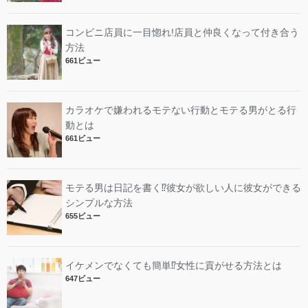
コンビニ店員に一目惚れ!店員と仲良くなって付き合う
方法
661ビュー
カラオケで嫌われるモテない行動とモテる男がとる行
動とは
661ビュー
モテる男は日記を書く⁉︎彼女が欲しい人に彼女ができる
シンプルな方法
655ビュー
イケメンでなくても簡単⁉︎女性に貢がせる方法とは
647ビュー