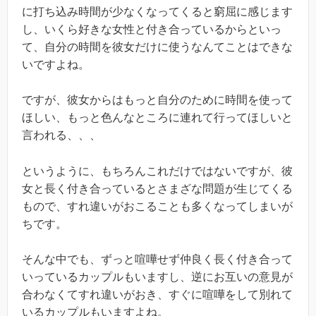
に打ち込み時間が少なくなってくると窮屈に感じます
し、いくら好きな女性と付き合っているからといっ
て、自分の時間を彼女だけに使うなんてことはできな
いですよね。
ですが、彼女からはもっと自分のために時間を使って
ほしい、もっと色んなところに連れて行ってほしいと
言われる、、、
というように、もちろんこれだけではないですが、彼
女と長く付き合っているとさまざな問題が生じてくる
もので、すれ違いがおこることも多くなってしまいが
ちです。
そんな中でも、ずっと喧嘩せず仲良く長く付き合って
いっているカップルもいますし、逆にお互いの意見が
合わなくてすれ違いがおき、すぐに喧嘩をして別れて
いるカップルもいますよね。