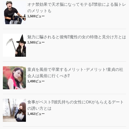
オナ禁効果で天才脳になってモテる⁉︎禁欲による脳トレ
のメリットも
1,569ビュー
魅力に騙されると後悔⁉︎魔性の女の特徴と見分け方とは
1,565ビュー
童貞を風俗で卒業するメリット･デメリット!︎童貞の社
会人は風俗に行くべき⁉︎
1,498ビュー
食事がベスト⁉︎彼氏持ちの女性にOKがもらえるデート
の誘い方とは
1,462ビュー