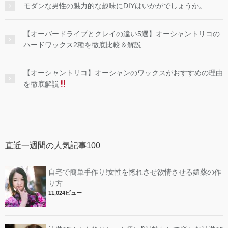
モダンな男性の魅力的な趣味にDIYはいかがでしょうか。
【オーバードライブとクレイの違い5選】オーシャントリコの
ハードワックス2種を徹底比較＆解説
【オーシャントリコ】オーシャンのワックスがおすすめの理由
を徹底解説
直近一週間の人気記事100
自宅で簡単手作り!女性を惚れさせ欲情させる媚薬の作
り方
11,024ビュー