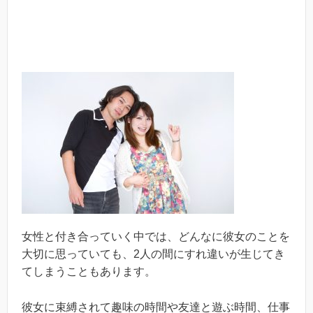
女性と付き合っていく中では、どんなに彼女のことを
大切に思っていても、2人の間にすれ違いが生じてき
てしまうこともあります。
彼女に束縛されて趣味の時間や友達と遊ぶ時間、仕事