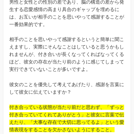
男性と女性との性別の差であり、脳の構造の差から発
生する恋愛感情の高まり具合のギャップを埋めるに
は、お互いが相手のことを思いやって感謝することが
一番効果的です。
相手のことを思いやって感謝するというと簡単に聞こ
えますし、実際にそんなことはしていると思うかもし
れませんが、付き合いが長くなってくればなってくる
ほど、彼女の存在が当たり前のように感じてしまって
実行できていないことが多いですよ。
彼女のことを優先して考えてあげたり、感謝を言葉に
して彼女に伝えていますか？
付き合っている状態が当たり前だと思わず、「ずっと
付き合っていてくれてありがとう」と彼女に言葉で伝
えたり、「大事な存在で大切に思ってるよ」という愛
情表現をすることを欠かさないようにすること。