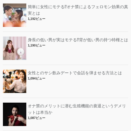
簡単に女性にモテる⁉︎オナ禁によるフェロモン効果の真
実とは
1,192ビュー
身長の低い男が実はモテる⁉︎背が低い男の持つ特権とは
1,190ビュー
女性とのサシ飲みデートで会話を弾ませる方法とは
1,094ビュー
オナ禁のメリットに潜む生殖機能の衰退というデメリ
ットは本当か
1,087ビュー