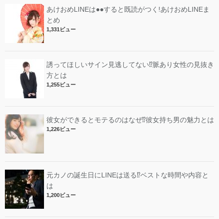
あけおめLINEは●●すると既読がつく!あけおめLINEま
とめ
1,331ビュー
誘ってほしいサイン見逃してない⁉︎脈あり女性の見抜き
方とは
1,255ビュー
彼女ができるとモテるのはなぜ⁉︎彼女持ち男の魅力とは
1,226ビュー
元カノの誕生日にLINEは送る⁉︎ベストな時間や内容と
は
1,200ビュー