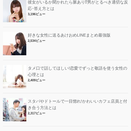
彼女がいるか聞かれたら脈あり⁉︎男がとるべき適切な反
応･答え方とは
3,196ビュー
好きな女性に送るあけおめLINEまとめ最強版
2,534ビュー
タメ口で話してほしい!恋愛でずっと敬語を使う女性の
心理とは
2,409ビュー
スタバやドトールで一目惚れ!かわいいカフェ店員と付
き合う方法とは
2,317ビュー