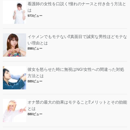
看護師の女性を口説く!憧れのナースと付き合う方法と
は
973ビュー
イケメンでもモテない⁉︎真面目で誠実な男性ほどモテな
い理由とは
898ビュー
彼女を怒らせた時に無視はNG!女性への間違った対処
方法とは
889ビュー
オナ禁の最大の効果はモテること⁉︎メリットとその効能
とは
880ビュー