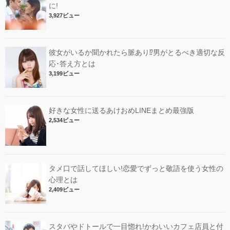
に!
3,927ビュー
彼女がいるか聞かれたら脈あり⁉︎男がとるべき適切な反
応･答え方とは
3,199ビュー
好きな女性に送るあけおめLINEまとめ最強版
2,534ビュー
タメ口で話してほしい!恋愛でずっと敬語を使う女性の
心理とは
2,409ビュー
スタバやドトールで一目惚れ!かわいいカフェ店員と付