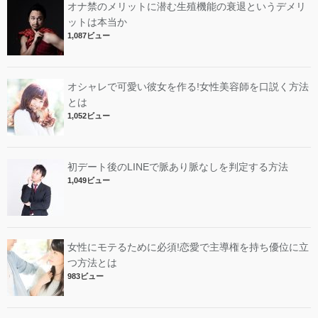
オナ禁のメリットに潜む生殖機能の衰退というデメリ
ットは本当か
1,087ビュー
オシャレで可愛い彼女を作る!女性美容師を口説く方法
とは
1,052ビュー
初デート後のLINEで脈あり脈なしを判定する方法
1,049ビュー
女性にモテるために必須!恋愛で主導権を持ち優位に立
つ方法とは
983ビュー