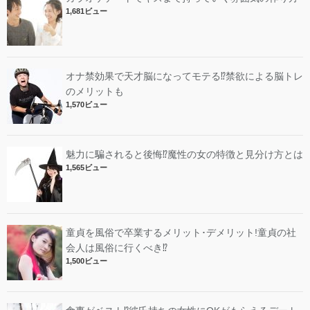
1,681ビュー
オナ禁効果で天才脳になってモテる⁉︎禁欲による脳トレ
のメリットも
1,570ビュー
魅力に騙されると後悔⁉︎魔性の女の特徴と見分け方とは
1,565ビュー
童貞を風俗で卒業するメリット･デメリット!︎童貞の社
会人は風俗に行くべき⁉︎
1,500ビュー