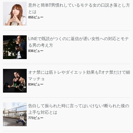
意外と簡単⁉︎男慣れしているモテる女の口説き落とし方
とは
855ビュー
LINEで既読がつくのに返信が遅い女性への対応とモテ
る男の考え方
836ビュー
オナ禁には筋トレやダイエット効果も⁉︎オナ禁だけで細
マッチョ
834ビュー
告白して振られた時に言ってはいけない!断られた後の
上手な対応とは
773ビュー