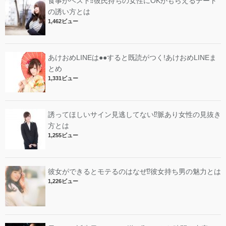
食事がベスト⁉︎彼氏持ちの女性にOKがもらえるデート
の誘い方とは
1,462ビュー
あけおめLINEは●●すると既読がつく!あけおめLINEま
とめ
1,331ビュー
誘ってほしいサイン見逃してない⁉︎脈あり女性の見抜き
方とは
1,255ビュー
彼女ができるとモテるのはなぜ⁉︎彼女持ち男の魅力とは
1,226ビュー