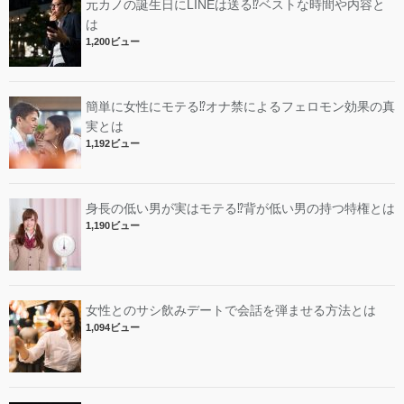
元カノの誕生日にLINEは送る⁉︎ベストな時間や内容と
は
1,200ビュー
簡単に女性にモテる⁉︎オナ禁によるフェロモン効果の真
実とは
1,192ビュー
身長の低い男が実はモテる⁉︎背が低い男の持つ特権とは
1,190ビュー
女性とのサシ飲みデートで会話を弾ませる方法とは
1,094ビュー