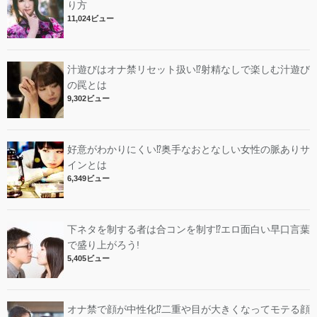
り方
11,024ビュー
汁遊びはオナ禁リセット扱い⁉︎射精なしで楽しむ汁遊び
の罠とは
9,302ビュー
好意がわかりにくい⁉︎奥手なおとなしい女性の脈ありサ
インとは
6,349ビュー
下ネタを制する者は合コンを制す⁉︎エロ面白い早口言葉
で盛り上がろう!
5,405ビュー
オナ禁で顔が中性化⁉︎二重や目が大きくなってモテる顔