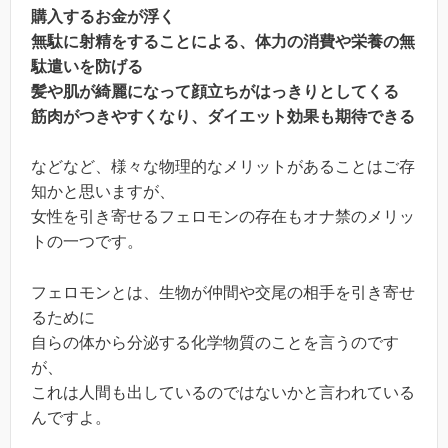
購入するお金が浮く
無駄に射精をすることによる、体力の消費や栄養の無
駄遣いを防げる
髪や肌が綺麗になって顔立ちがはっきりとしてくる
筋肉がつきやすくなり、ダイエット効果も期待できる
などなど、様々な物理的なメリットがあることはご存
知かと思いますが、
女性を引き寄せるフェロモンの存在もオナ禁のメリッ
トの一つです。
フェロモンとは、生物が仲間や交尾の相手を引き寄せ
るために
自らの体から分泌する化学物質のことを言うのです
が、
これは人間も出しているのではないかと言われている
んですよ。