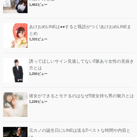
1,462ビュー
あけおめLINEは●●すると既読がつく!あけおめLINEま
とめ
1,331ビュー
誘ってほしいサイン見逃してない⁉︎脈あり女性の見抜き
方とは
1,255ビュー
彼女ができるとモテるのはなぜ⁉︎彼女持ち男の魅力とは
1,226ビュー
元カノの誕生日にLINEは送る⁉︎ベストな時間や内容と