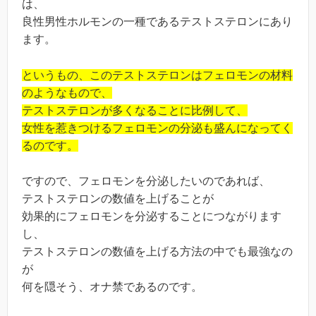
は、
良性男性ホルモンの一種であるテストステロンにあり
ます。
というもの、このテストステロンはフェロモンの材料
のようなもので、
テストステロンが多くなることに比例して、
女性を惹きつけるフェロモンの分泌も盛んになってく
るのです。
ですので、フェロモンを分泌したいのであれば、
テストステロンの数値を上げることが
効果的にフェロモンを分泌することにつながります
し、
テストステロンの数値を上げる方法の中でも最強なの
が
何を隠そう、オナ禁であるのです。