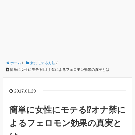
ホーム
/
女にモテる方法
/
簡単に女性にモテる⁉︎オナ禁によるフェロモン効果の真実とは
2017.01.29
簡単に女性にモテる⁉︎オナ禁に
よるフェロモン効果の真実と