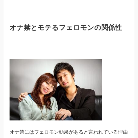
オナ禁とモテるフェロモンの関係性
オナ禁にはフェロモン効果があると言われている理由