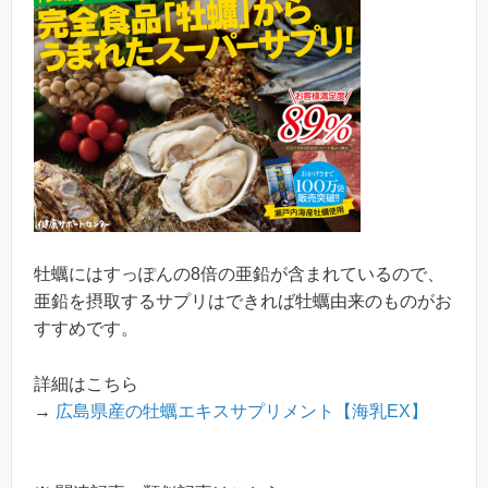
牡蠣にはすっぽんの8倍の亜鉛が含まれているので、
亜鉛を摂取するサプリはできれば牡蠣由来のものがお
すすめです。
詳細はこちら
→
広島県産の牡蠣エキスサプリメント【海乳EX】