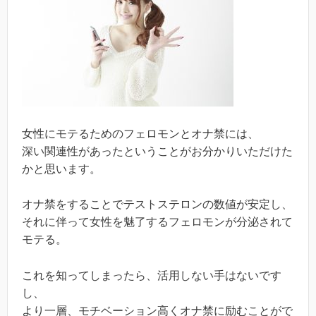
女性にモテるためのフェロモンとオナ禁には、
深い関連性があったということがお分かりいただけた
かと思います。
オナ禁をすることでテストステロンの数値が安定し、
それに伴って女性を魅了するフェロモンが分泌されて
モテる。
これを知ってしまったら、活用しない手はないです
し、
より一層、モチベーション高くオナ禁に励むことがで