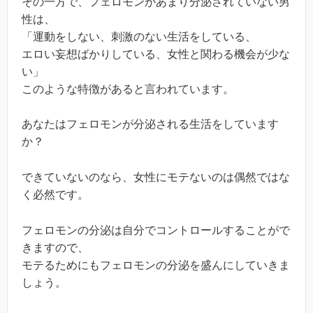
その一方で、フェロモンがあまり分泌されていない男
性は、
「運動をしない、刺激のない生活をしている、
エロい妄想ばかりしている、女性と関わる機会が少な
い」
このような特徴があると言われています。
あなたはフェロモンが分泌される生活をしています
か？
できていないのなら、女性にモテないのは偶然ではな
く必然です。
フェロモンの分泌は自分でコントロールすることがで
きますので、
モテるためにもフェロモンの分泌を盛んにしていきま
しょう。