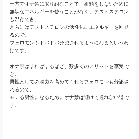
一方でオナ禁に取り組むことで、射精をしないために
無駄なエネルギーを使うことがなく、テストステロン
も温存でき、
さらにはテストステロンの活性化にエネルギーを回せ
るので、
フェロモンもドバドバ分泌されるようになるというわ
けです。
オナ禁はすればするほど、数多くのメリットを享受で
き、
男性としての魅力を高めてくれるフェロモンも分泌さ
れるので、
モテる男性になるためにオナ禁は避けて通れない道で
す。