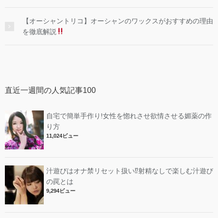
【オーシャントリコ】オーシャンのワックスがおすすめの理由
を徹底解説
直近一週間の人気記事100
自宅で簡単手作り!女性を惚れさせ欲情させる媚薬の作
り方
11,024ビュー
汁遊びはオナ禁リセット扱い⁉︎射精なしで楽しむ汁遊び
の罠とは
9,294ビュー