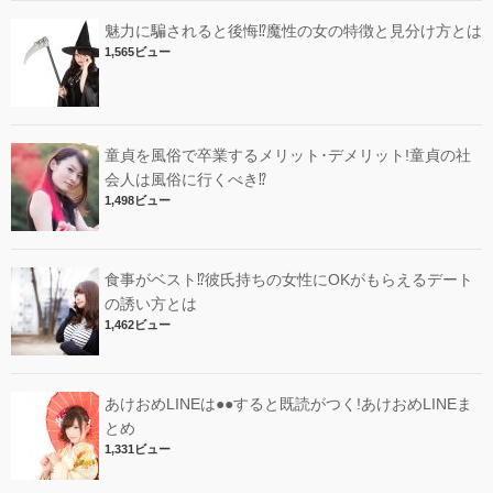
魅力に騙されると後悔⁉︎魔性の女の特徴と見分け方とは
1,565ビュー
童貞を風俗で卒業するメリット･デメリット!︎童貞の社
会人は風俗に行くべき⁉︎
1,498ビュー
食事がベスト⁉︎彼氏持ちの女性にOKがもらえるデート
の誘い方とは
1,462ビュー
あけおめLINEは●●すると既読がつく!あけおめLINEま
とめ
1,331ビュー