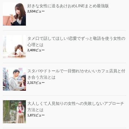
好きな女性に送るあけおめLINEまとめ最強版
2,534ビュー
タメ口で話してほしい!恋愛でずっと敬語を使う女性の
心理とは
2,409ビュー
スタバやドトールで一目惚れ!かわいいカフェ店員と付
き合う方法とは
2,317ビュー
大人しくて人見知りの女性への失敗しないアプローチ
方法とは
1,871ビュー