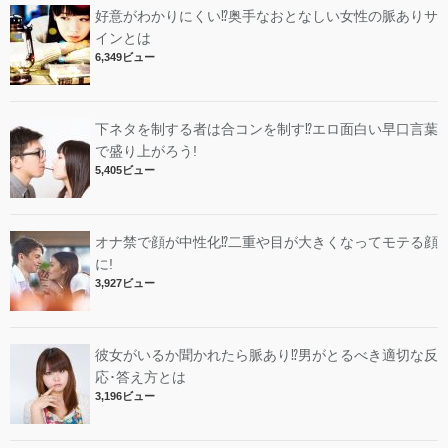
好意がわかりにくい⁉︎奥手なおとなしい女性の脈ありサ
インとは
6,349ビュー
下ネタを制する者は合コンを制す⁉︎エロ面白い早口言葉
で盛り上がろう!
5,405ビュー
オナ禁で顔が中性化⁉︎二重や目が大きくなってモテる顔
に!
3,927ビュー
彼女がいるか聞かれたら脈あり⁉︎男がとるべき適切な反
応･答え方とは
3,196ビュー