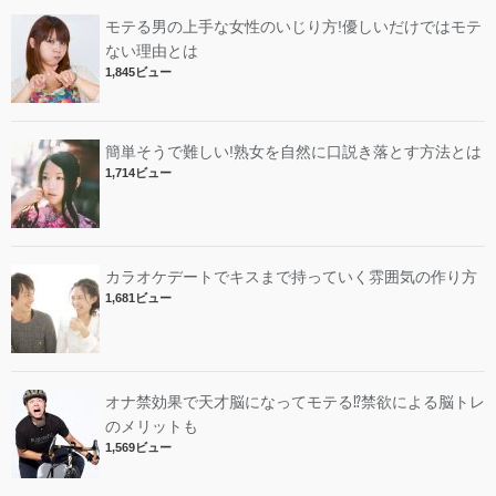
モテる男の上手な女性のいじり方!優しいだけではモテ
ない理由とは
1,845ビュー
簡単そうで難しい!熟女を自然に口説き落とす方法とは
1,714ビュー
カラオケデートでキスまで持っていく雰囲気の作り方
1,681ビュー
オナ禁効果で天才脳になってモテる⁉︎禁欲による脳トレ
のメリットも
1,569ビュー