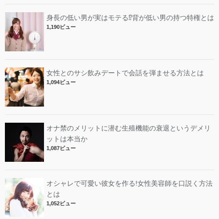
身長の低い男が実はモテる⁉︎背が低い男の持つ特権とは
1,190ビュー
女性とのサシ飲みデートで会話を弾ませる方法とは
1,094ビュー
オナ禁のメリットに潜む生殖機能の衰退というデメリ
ットは本当か
1,087ビュー
オシャレで可愛い彼女を作る!女性美容師を口説く方法
とは
1,052ビュー