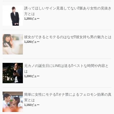
誘ってほしいサイン見逃してない⁉︎脈あり女性の見抜き
方とは
1,255ビュー
彼女ができるとモテるのはなぜ⁉︎彼女持ち男の魅力とは
1,226ビュー
元カノの誕生日にLINEは送る⁉︎ベストな時間や内容と
は
1,200ビュー
簡単に女性にモテる⁉︎オナ禁によるフェロモン効果の真
実とは
1,192ビュー