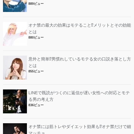
889ビュー
オナ禁の最大の効果はモテること⁉︎メリットとその効能
とは
880ビュー
意外と簡単⁉︎男慣れしているモテる女の口説き落とし方
とは
855ビュー
LINEで既読がつくのに返信が遅い女性への対応とモテ
る男の考え方
836ビュー
オナ禁には筋トレやダイエット効果も⁉︎オナ禁だけで細
マッチョ