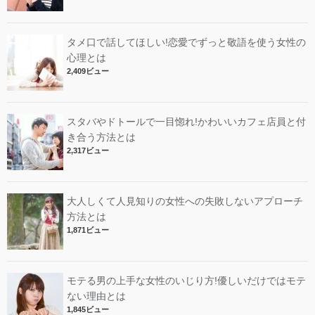
タメ口で話してほしい!恋愛でずっと敬語を使う女性の
心理とは
2,409ビュー
スタバやドトールで一目惚れ!かわいいカフェ店員と付
き合う方法とは
2,317ビュー
大人しくて人見知りの女性への失敗しないアプローチ
方法とは
1,871ビュー
モテる男の上手な女性のいじり方!優しいだけではモテ
ない理由とは
1,845ビュー