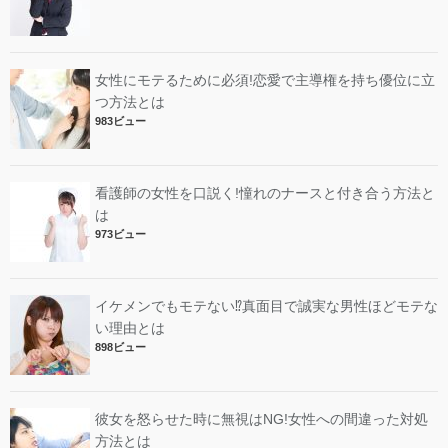
女性にモテるために必須!恋愛で主導権を持ち優位に立
つ方法とは
983ビュー
看護師の女性を口説く!憧れのナースと付き合う方法と
は
973ビュー
イケメンでもモテない⁉︎真面目で誠実な男性ほどモテな
い理由とは
898ビュー
彼女を怒らせた時に無視はNG!女性への間違った対処
方法とは