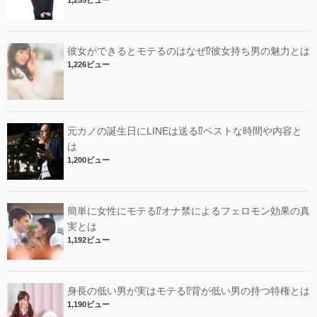
彼女ができるとモテるのはなぜ⁉︎彼女持ち男の魅力とは
1,226ビュー
元カノの誕生日にLINEは送る⁉︎ベストな時間や内容と
は
1,200ビュー
簡単に女性にモテる⁉︎オナ禁によるフェロモン効果の真
実とは
1,192ビュー
身長の低い男が実はモテる⁉︎背が低い男の持つ特権とは
1,190ビュー