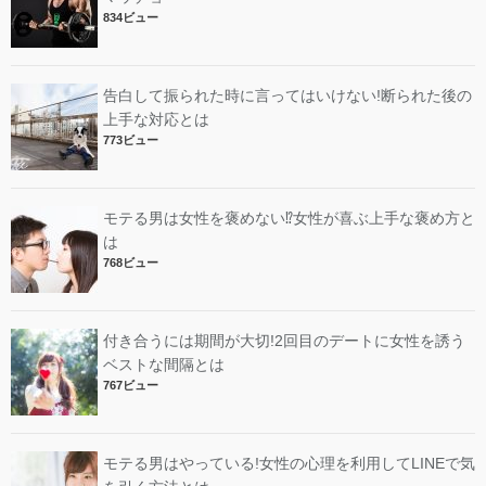
834ビュー
告白して振られた時に言ってはいけない!断られた後の
上手な対応とは
773ビュー
モテる男は女性を褒めない⁉︎女性が喜ぶ上手な褒め方と
は
768ビュー
付き合うには期間が大切!2回目のデートに女性を誘う
ベストな間隔とは
767ビュー
モテる男はやっている!女性の心理を利用してLINEで気