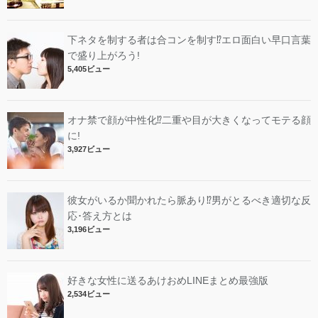
下ネタを制する者は合コンを制す⁉︎エロ面白い早口言葉
で盛り上がろう!
5,405ビュー
オナ禁で顔が中性化⁉︎二重や目が大きくなってモテる顔
に!
3,927ビュー
彼女がいるか聞かれたら脈あり⁉︎男がとるべき適切な反
応･答え方とは
3,196ビュー
好きな女性に送るあけおめLINEまとめ最強版
2,534ビュー