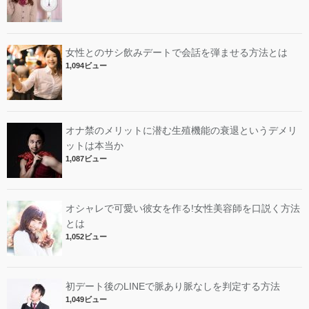
女性とのサシ飲みデートで会話を弾ませる方法とは
1,094ビュー
オナ禁のメリットに潜む生殖機能の衰退というデメリ
ットは本当か
1,087ビュー
オシャレで可愛い彼女を作る!女性美容師を口説く方法
とは
1,052ビュー
初デート後のLINEで脈あり脈なしを判定する方法
1,049ビュー