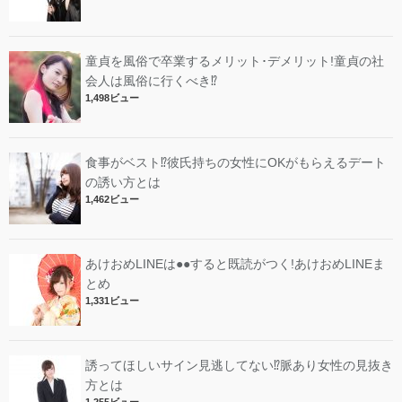
童貞を風俗で卒業するメリット･デメリット!︎童貞の社
会人は風俗に行くべき⁉︎
1,498ビュー
食事がベスト⁉︎彼氏持ちの女性にOKがもらえるデート
の誘い方とは
1,462ビュー
あけおめLINEは●●すると既読がつく!あけおめLINEま
とめ
1,331ビュー
誘ってほしいサイン見逃してない⁉︎脈あり女性の見抜き
方とは
1,255ビュー