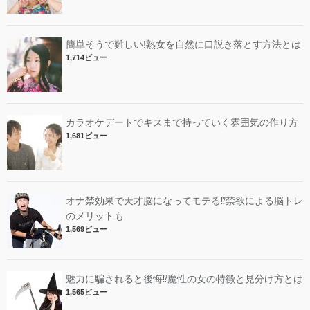
簡単そうで難しい!熟女を自然に口説き落とす方法とは
1,714ビュー
カラオケデートでキスまで持っていく雰囲気の作り方
1,681ビュー
オナ禁効果で天才脳になってモテる⁉︎禁欲による脳トレ
のメリットも
1,569ビュー
魅力に騙されると後悔⁉︎魔性の女の特徴と見分け方とは
1,565ビュー