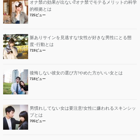
オナ禁の効果が出ない⁉︎オナ禁でモテるメリットの科学
的根拠とは
725ビュー
脈ありサインを見逃すな!女性が好きな男性にとる態
度･行動とは
719ビュー
後悔しない彼女の選び方!やめた方がいい女とは
718ビュー
男慣れしてない女は要注意!女性に嫌われるスキンシッ
プとは
705ビュー