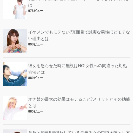
は
973ビュー
イケメンでもモテない⁉︎真面目で誠実な男性ほどモテな
い理由とは
898ビュー
彼女を怒らせた時に無視はNG!女性への間違った対処
方法とは
889ビュー
オナ禁の最大の効果はモテること⁉︎メリットとその効能
とは
880ビュー
意外と簡単⁉︎男慣れしているモテる女の口説き落とし方