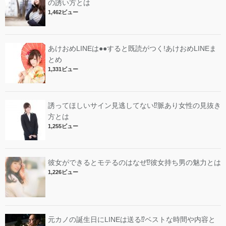
の誘い方とは
1,462ビュー
あけおめLINEは●●すると既読がつく!あけおめLINEま
とめ
1,331ビュー
誘ってほしいサイン見逃してない⁉︎脈あり女性の見抜き
方とは
1,255ビュー
彼女ができるとモテるのはなぜ⁉︎彼女持ち男の魅力とは
1,226ビュー
元カノの誕生日にLINEは送る⁉︎ベストな時間や内容と