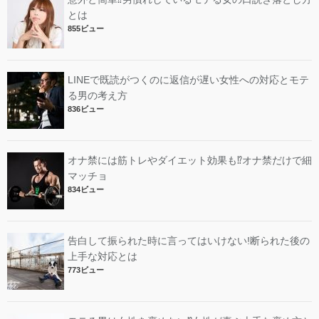
とは
855ビュー
LINEで既読がつくのに返信が遅い女性への対応とモテ
る男の考え方
836ビュー
オナ禁には筋トレやダイエット効果も⁉︎オナ禁だけで細
マッチョ
834ビュー
告白して振られた時に言ってはいけない!断られた後の
上手な対応とは
773ビュー