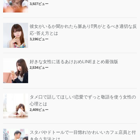
3,927ビュー
彼女がいるか聞かれたら脈あり⁉︎男がとるべき適切な反
応･答え方とは
3,196ビュー
好きな女性に送るあけおめLINEまとめ最強版
2,534ビュー
タメ口で話してほしい!恋愛でずっと敬語を使う女性の
心理とは
2,409ビュー
スタバやドトールで一目惚れ!かわいいカフェ店員と付
き合う方法とは