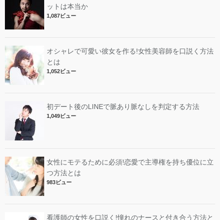
ットは本当か
1,087ビュー
オシャレで可愛い彼女を作る!女性美容師を口説く方法
とは
1,052ビュー
初デート後のLINEで脈あり脈なしを判定する方法
1,049ビュー
女性にモテるために必須!恋愛で主導権を持ち優位に立
つ方法とは
983ビュー
看護師の女性を口説く!憧れのナースと付き合う方法と