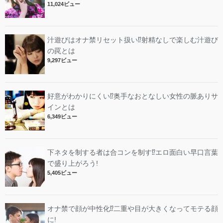
11,024ビュー
汁遊びはオナ禁リセット扱い⁉︎射精なしで楽しむ汁遊び
の罠とは
9,297ビュー
好意がわかりにくい⁉︎奥手なおとなしい女性の脈ありサ
インとは
6,349ビュー
下ネタを制する者は合コンを制す⁉︎エロ面白い早口言葉
で盛り上がろう!
5,405ビュー
オナ禁で顔が中性化⁉︎二重や目が大きくなってモテる顔
に!