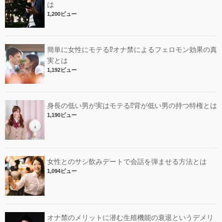
は
1,200ビュー
簡単に女性にモテる⁉︎オナ禁によるフェロモン効果の真
実とは
1,192ビュー
身長の低い男が実はモテる⁉︎背が低い男の持つ特権とは
1,190ビュー
女性とのサシ飲みデートで会話を弾ませる方法とは
1,094ビュー
オナ禁のメリットに潜む生殖機能の衰退というデメリ