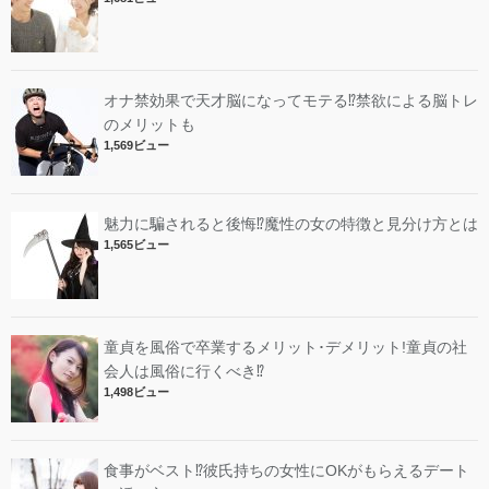
オナ禁効果で天才脳になってモテる⁉︎禁欲による脳トレ
のメリットも
1,569ビュー
魅力に騙されると後悔⁉︎魔性の女の特徴と見分け方とは
1,565ビュー
童貞を風俗で卒業するメリット･デメリット!︎童貞の社
会人は風俗に行くべき⁉︎
1,498ビュー
食事がベスト⁉︎彼氏持ちの女性にOKがもらえるデート