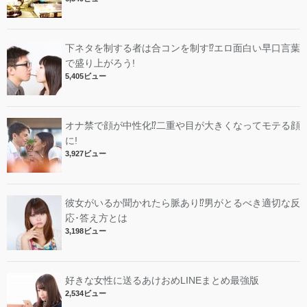
下ネタを制する者は合コンを制す⁉︎エロ面白い早口言葉
で盛り上がろう!
5,405ビュー
オナ禁で顔が中性化⁉︎二重や目が大きくなってモテる顔
に!
3,927ビュー
彼女がいるか聞かれたら脈あり⁉︎男がとるべき適切な反
応･答え方とは
3,198ビュー
好きな女性に送るあけおめLINEまとめ最強版
2,534ビュー