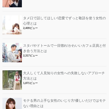
タメ口で話してほしい!恋愛でずっと敬語を使う女性の
心理とは
2,409ビュー
スタバやドトールで一目惚れ!かわいいカフェ店員と付
き合う方法とは
2,317ビュー
大人しくて人見知りの女性への失敗しないアプローチ
方法とは
1,871ビュー
モテる男の上手な女性のいじり方!優しいだけではモテ
ない理由とは