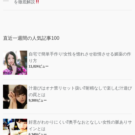
を徹底解説
直近一週間の人気記事100
自宅で簡単手作り!女性を惚れさせ欲情させる媚薬の作
り方
11,024ビュー
汁遊びはオナ禁リセット扱い⁉︎射精なしで楽しむ汁遊び
の罠とは
9,300ビュー
好意がわかりにくい⁉︎奥手なおとなしい女性の脈ありサ
インとは
6,349ビュー