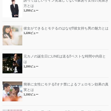
誘ってほしいサイン見逃してない⁉︎脈あり女性の見抜き
方とは
1,255ビュー
彼女ができるとモテるのはなぜ⁉︎彼女持ち男の魅力とは
1,226ビュー
元カノの誕生日にLINEは送る⁉︎ベストな時間や内容と
は
1,200ビュー
簡単に女性にモテる⁉︎オナ禁によるフェロモン効果の真
実とは
1,192ビュー