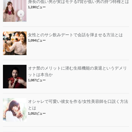
身長の低い男が実はモテる⁉︎背が低い男の持つ特権とは
1,190ビュー
女性とのサシ飲みデートで会話を弾ませる方法とは
1,094ビュー
オナ禁のメリットに潜む生殖機能の衰退というデメリ
ットは本当か
1,087ビュー
オシャレで可愛い彼女を作る!女性美容師を口説く方法
とは
1,052ビュー