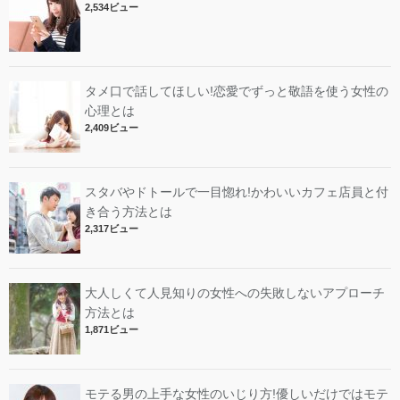
2,534ビュー
タメ口で話してほしい!恋愛でずっと敬語を使う女性の
心理とは
2,409ビュー
スタバやドトールで一目惚れ!かわいいカフェ店員と付
き合う方法とは
2,317ビュー
大人しくて人見知りの女性への失敗しないアプローチ
方法とは
1,871ビュー
モテる男の上手な女性のいじり方!優しいだけではモテ