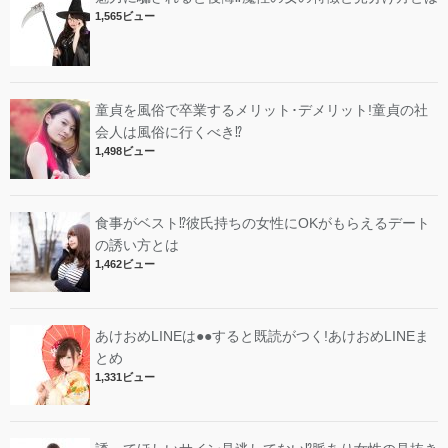
1,565ビュー
童貞を風俗で卒業するメリット･デメリット!︎童貞の社
会人は風俗に行くべき⁉︎
1,498ビュー
食事がベスト⁉︎彼氏持ちの女性にOKがもらえるデート
の誘い方とは
1,462ビュー
あけおめLINEは●●すると既読がつく!あけおめLINEま
とめ
1,331ビュー