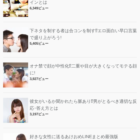
インとは
6,349ビュー
下ネタを制する者は合コンを制す⁉︎エロ面白い早口言葉
で盛り上がろう!
5,405ビュー
オナ禁で顔が中性化⁉︎二重や目が大きくなってモテる顔
に!
3,927ビュー
彼女がいるか聞かれたら脈あり⁉︎男がとるべき適切な反
応･答え方とは
3,197ビュー
好きな女性に送るあけおめLINEまとめ最強版