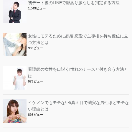
初デート後のLINEで脈あり脈なしを判定する方法
1,049ビュー
女性にモテるために必須!恋愛で主導権を持ち優位に立
つ方法とは
983ビュー
看護師の女性を口説く!憧れのナースと付き合う方法と
は
973ビュー
イケメンでもモテない⁉︎真面目で誠実な男性ほどモテな
い理由とは
898ビュー