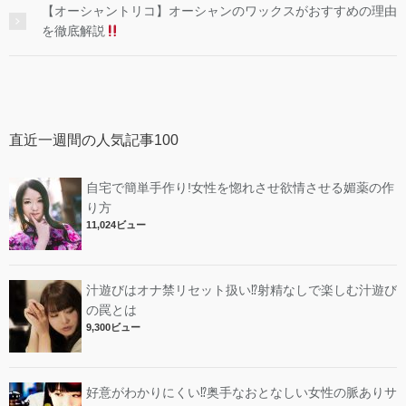
【オーシャントリコ】オーシャンのワックスがおすすめの理由
を徹底解説
直近一週間の人気記事100
自宅で簡単手作り!女性を惚れさせ欲情させる媚薬の作
り方
11,024ビュー
汁遊びはオナ禁リセット扱い⁉︎射精なしで楽しむ汁遊び
の罠とは
9,300ビュー
好意がわかりにくい⁉︎奥手なおとなしい女性の脈ありサ