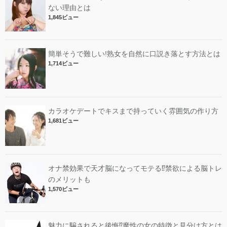
ない理由とは
1,845ビュー
簡単そうで難しい!熟女を自然に口説き落とす方法とは
1,714ビュー
カラオケデートでキスまで持っていく雰囲気の作り方
1,681ビュー
オナ禁効果で天才脳になってモテる⁉︎禁欲による脳トレ
のメリットも
1,570ビュー
魅力に騙されると後悔⁉︎魔性の女の特徴と見分け方とは