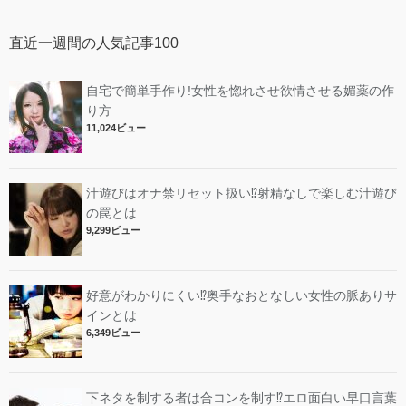
直近一週間の人気記事100
自宅で簡単手作り!女性を惚れさせ欲情させる媚薬の作
り方
11,024ビュー
汁遊びはオナ禁リセット扱い⁉︎射精なしで楽しむ汁遊び
の罠とは
9,299ビュー
好意がわかりにくい⁉︎奥手なおとなしい女性の脈ありサ
インとは
6,349ビュー
下ネタを制する者は合コンを制す⁉︎エロ面白い早口言葉