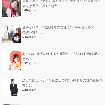
童貞を風俗で卒業するメリット･デメリット!︎童貞の社
会人は風俗に行くべき⁉︎
1,498ビュー
食事がベスト⁉︎彼氏持ちの女性にOKがもらえるデート
の誘い方とは
1,462ビュー
あけおめLINEは●●すると既読がつく!あけおめLINEま
とめ
1,331ビュー
誘ってほしいサイン見逃してない⁉︎脈あり女性の見抜き
方とは
1,255ビュー