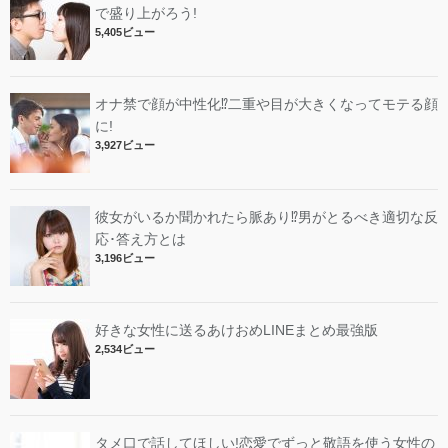
で盛り上がろう!
5,405ビュー
オナ禁で顔が中性化⁉︎二重や目が大きくなってモテる顔
に!
3,927ビュー
彼女がいるか聞かれたら脈あり⁉︎男がとるべき適切な反
応･答え方とは
3,196ビュー
好きな女性に送るあけおめLINEまとめ最強版
2,534ビュー
タメ口で話してほしい!恋愛でずっと敬語を使う女性の