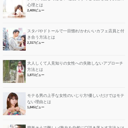
心理とは
2,409ビュー
スタバやドトールで一目惚れ!かわいいカフェ店員と付
き合う方法とは
2,317ビュー
大人しくて人見知りの女性への失敗しないアプローチ
方法とは
1,871ビュー
モテる男の上手な女性のいじり方!優しいだけではモテ
ない理由とは
1,845ビュー
簡単そうで難しい!熟女を自然に口説き落とす方法とは