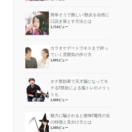
簡単そうで難しい!熟女を自然に
口説き落とす方法とは
1,714ビュー
カラオケデートでキスまで持っ
ていく雰囲気の作り方
1,681ビュー
オナ禁効果で天才脳になってモ
テる⁉︎禁欲による脳トレのメリッ
トも
1,569ビュー
魅力に騙されると後悔⁉︎魔性の女
の特徴と見分け方とは
1,565ビュー