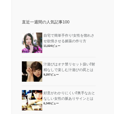
直近一週間の人気記事100
自宅で簡単手作り!女性を惚れさ
せ欲情させる媚薬の作り方
11,024ビュー
汁遊びはオナ禁リセット扱い⁉︎射
精なしで楽しむ汁遊びの罠とは
9,297ビュー
好意がわかりにくい⁉︎奥手なおと
なしい女性の脈ありサインとは
6,349ビュー