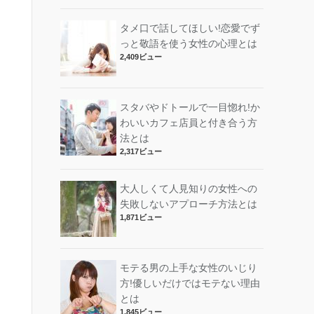
タメ口で話してほしい!恋愛でず
っと敬語を使う女性の心理とは
2,409ビュー
スタバやドトールで一目惚れ!か
わいいカフェ店員と付き合う方
法とは
2,317ビュー
大人しくて人見知りの女性への
失敗しないアプローチ方法とは
1,871ビュー
モテる男の上手な女性のいじり
方!優しいだけではモテない理由
とは
1,845ビュー