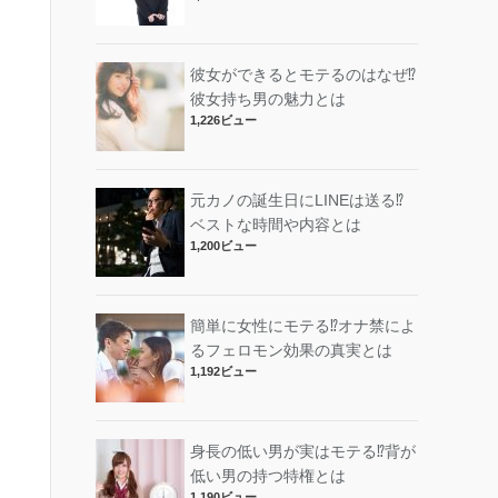
彼女ができるとモテるのはなぜ⁉︎
彼女持ち男の魅力とは
1,226ビュー
元カノの誕生日にLINEは送る⁉︎
ベストな時間や内容とは
1,200ビュー
簡単に女性にモテる⁉︎オナ禁によ
るフェロモン効果の真実とは
1,192ビュー
身長の低い男が実はモテる⁉︎背が
低い男の持つ特権とは
1,190ビュー