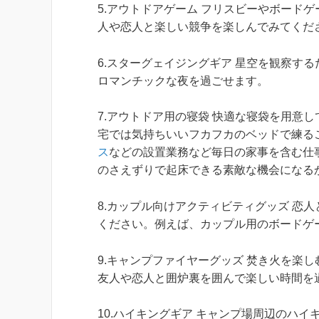
5.アウトドアゲーム フリスビーやボード
人や恋人と楽しい競争を楽しんでみてくだ
6.スターグェイジングギア 星空を観察す
ロマンチックな夜を過ごせます。
7.アウトドア用の寝袋 快適な寝袋を用意
宅では気持ちいいフカフカのベッドで練るこ
ス
などの設置業務など毎日の家事を含む仕
のさえずりで起床できる素敵な機会になる
8.カップル向けアクティビティグッズ 恋
ください。例えば、カップル用のボードゲ
9.キャンプファイヤーグッズ 焚き火を楽
友人や恋人と囲炉裏を囲んで楽しい時間を
10.ハイキングギア キャンプ場周辺のハ