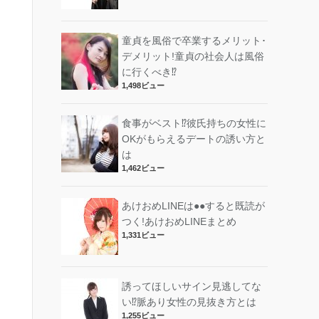
童貞を風俗で卒業するメリット･
デメリット!︎童貞の社会人は風俗
に行くべき⁉︎
1,498ビュー
食事がベスト⁉︎彼氏持ちの女性に
OKがもらえるデートの誘い方と
は
1,462ビュー
あけおめLINEは●●すると既読が
つく!あけおめLINEまとめ
1,331ビュー
誘ってほしいサイン見逃してな
い⁉︎脈あり女性の見抜き方とは
1,255ビュー