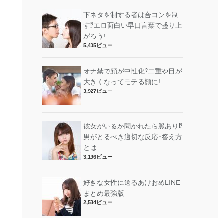
下ネタを制する者は合コンを制
す⁉︎エロ面白い早口言葉で盛り上
がろう!
5,405ビュー
オナ禁で顔が中性化⁉︎二重や目が
大きくなってモテる顔に!
3,927ビュー
彼女がいるか聞かれたら脈あり⁉︎
男がとるべき適切な反応･答え方
とは
3,196ビュー
好きな女性に送るあけおめLINE
まとめ最強版
2,534ビュー