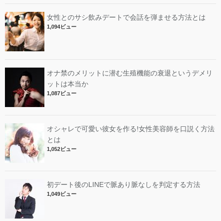
女性とのサシ飲みデートで会話を弾ませる方法とは
1,094ビュー
オナ禁のメリットに潜む生殖機能の衰退というデメリ
ットは本当か
1,087ビュー
オシャレで可愛い彼女を作る!女性美容師を口説く方法
とは
1,052ビュー
初デート後のLINEで脈あり脈なしを判定する方法
1,049ビュー