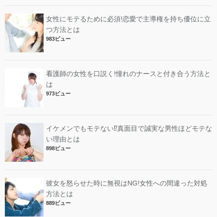
女性にモテるために必須!恋愛で主導権を持ち優位に立
つ方法とは
983ビュー
看護師の女性を口説く!憧れのナースと付き合う方法と
は
973ビュー
イケメンでもモテない⁉︎真面目で誠実な男性ほどモテな
い理由とは
898ビュー
彼女を怒らせた時に無視はNG!女性への間違った対処
方法とは
889ビュー