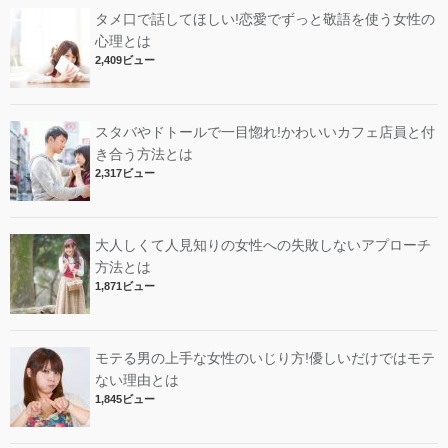
タメ口で話してほしい!恋愛でずっと敬語を使う女性の
心理とは
2,409ビュー
スタバやドトールで一目惚れ!かわいいカフェ店員と付
き合う方法とは
2,317ビュー
大人しくて人見知りの女性への失敗しないアプローチ
方法とは
1,871ビュー
モテる男の上手な女性のいじり方!優しいだけではモテ
ない理由とは
1,845ビュー