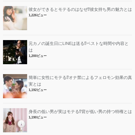
彼女ができるとモテるのはなぜ⁉︎彼女持ち男の魅力とは
1,226ビュー
元カノの誕生日にLINEは送る⁉︎ベストな時間や内容と
は
1,200ビュー
簡単に女性にモテる⁉︎オナ禁によるフェロモン効果の真
実とは
1,192ビュー
身長の低い男が実はモテる⁉︎背が低い男の持つ特権とは
1,190ビュー