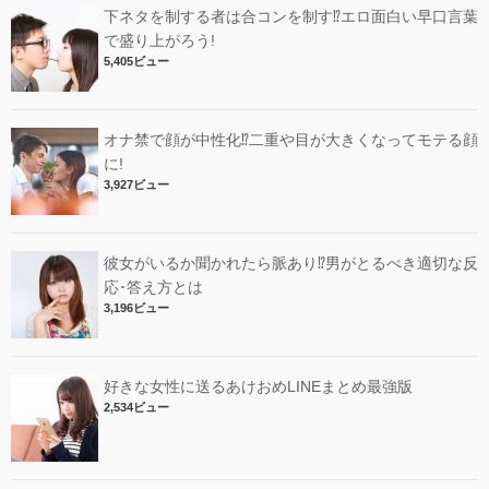
下ネタを制する者は合コンを制す⁉︎エロ面白い早口言葉
で盛り上がろう!
5,405ビュー
オナ禁で顔が中性化⁉︎二重や目が大きくなってモテる顔
に!
3,927ビュー
彼女がいるか聞かれたら脈あり⁉︎男がとるべき適切な反
応･答え方とは
3,196ビュー
好きな女性に送るあけおめLINEまとめ最強版
2,534ビュー