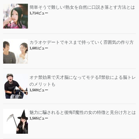
簡単そうで難しい!熟女を自然に口説き落とす方法とは
1,714ビュー
カラオケデートでキスまで持っていく雰囲気の作り方
1,681ビュー
オナ禁効果で天才脳になってモテる⁉︎禁欲による脳トレ
のメリットも
1,569ビュー
魅力に騙されると後悔⁉︎魔性の女の特徴と見分け方とは
1,565ビュー