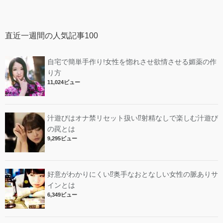
直近一週間の人気記事100
自宅で簡単手作り!女性を惚れさせ欲情させる媚薬の作
り方
11,024ビュー
汁遊びはオナ禁リセット扱い⁉︎射精なしで楽しむ汁遊び
の罠とは
9,295ビュー
好意がわかりにくい⁉︎奥手なおとなしい女性の脈ありサ
インとは
6,349ビュー