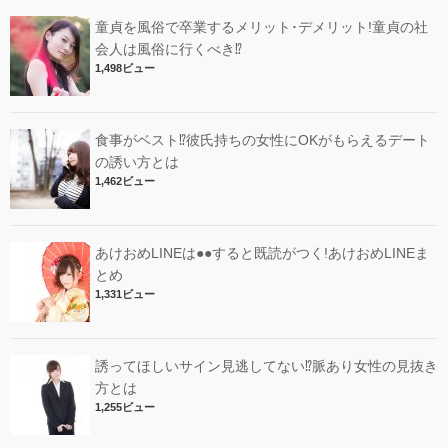
童貞を風俗で卒業するメリット･デメリット!︎童貞の社
会人は風俗に行くべき⁉︎
1,498ビュー
食事がベスト⁉︎彼氏持ちの女性にOKがもらえるデート
の誘い方とは
1,462ビュー
あけおめLINEは●●すると既読がつく!あけおめLINEま
とめ
1,331ビュー
誘ってほしいサイン見逃してない⁉︎脈あり女性の見抜き
方とは
1,255ビュー