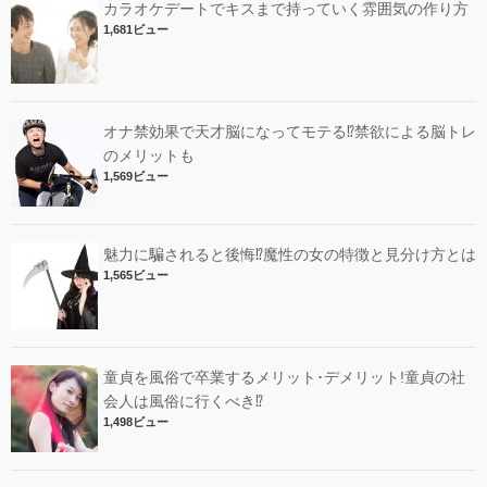
カラオケデートでキスまで持っていく雰囲気の作り方
1,681ビュー
オナ禁効果で天才脳になってモテる⁉︎禁欲による脳トレ
のメリットも
1,569ビュー
魅力に騙されると後悔⁉︎魔性の女の特徴と見分け方とは
1,565ビュー
童貞を風俗で卒業するメリット･デメリット!︎童貞の社
会人は風俗に行くべき⁉︎
1,498ビュー