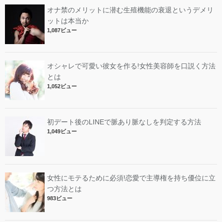
オナ禁のメリットに潜む生殖機能の衰退というデメリ
ットは本当か
1,087ビュー
オシャレで可愛い彼女を作る!女性美容師を口説く方法
とは
1,052ビュー
初デート後のLINEで脈あり脈なしを判定する方法
1,049ビュー
女性にモテるために必須!恋愛で主導権を持ち優位に立
つ方法とは
983ビュー