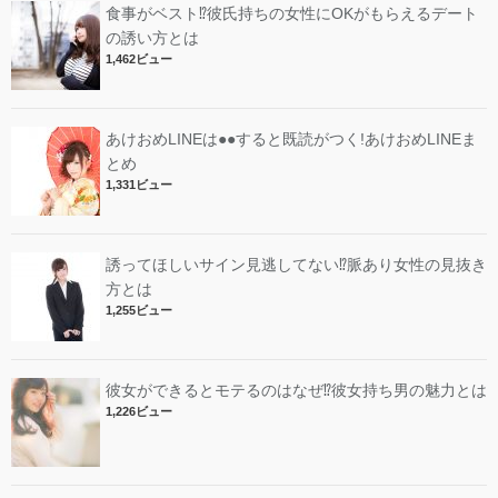
食事がベスト⁉︎彼氏持ちの女性にOKがもらえるデート
の誘い方とは
1,462ビュー
あけおめLINEは●●すると既読がつく!あけおめLINEま
とめ
1,331ビュー
誘ってほしいサイン見逃してない⁉︎脈あり女性の見抜き
方とは
1,255ビュー
彼女ができるとモテるのはなぜ⁉︎彼女持ち男の魅力とは
1,226ビュー