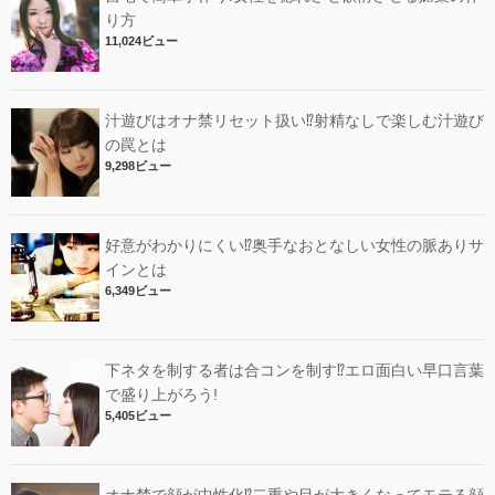
り方
11,024ビュー
汁遊びはオナ禁リセット扱い⁉︎射精なしで楽しむ汁遊び
の罠とは
9,298ビュー
好意がわかりにくい⁉︎奥手なおとなしい女性の脈ありサ
インとは
6,349ビュー
下ネタを制する者は合コンを制す⁉︎エロ面白い早口言葉
で盛り上がろう!
5,405ビュー