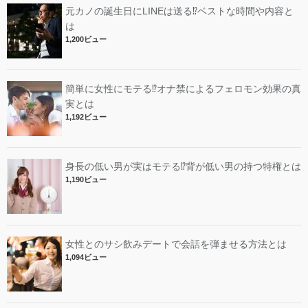
元カノの誕生日にLINEは送る⁉︎ベストな時間や内容と
は
1,200ビュー
簡単に女性にモテる⁉︎オナ禁によるフェロモン効果の真
実とは
1,192ビュー
身長の低い男が実はモテる⁉︎背が低い男の持つ特権とは
1,190ビュー
女性とのサシ飲みデートで会話を弾ませる方法とは
1,094ビュー