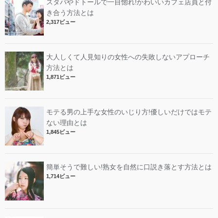
スタバやドトールで一目惚れ!かわいいカフェ店員と付
き合う方法とは
2,317ビュー
大人しくて人見知りの女性への失敗しないアプローチ
方法とは
1,871ビュー
モテる男の上手な女性のいじり方!優しいだけではモテ
ない理由とは
1,845ビュー
簡単そうで難しい!熟女を自然に口説き落とす方法とは
1,714ビュー