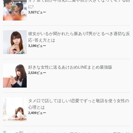
オナ禁で顔が中性化⁉︎二重や目が大きくなってモテる顔
に!
3,927ビュー
彼女がいるか聞かれたら脈あり⁉︎男がとるべき適切な反
応･答え方とは
3,196ビュー
好きな女性に送るあけおめLINEまとめ最強版
2,534ビュー
タメ口で話してほしい!恋愛でずっと敬語を使う女性の
心理とは
2,409ビュー