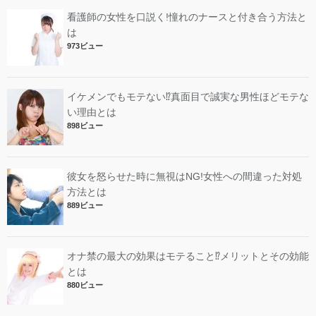
看護師の女性を口説く!憧れのナースと付き合う方法と
は
973ビュー
イケメンでもモテない⁉︎真面目で誠実な男性ほどモテな
い理由とは
898ビュー
彼女を怒らせた時に無視はNG!女性への間違った対処
方法とは
889ビュー
オナ禁の最大の効果はモテること⁉︎メリットとその効能
とは
880ビュー