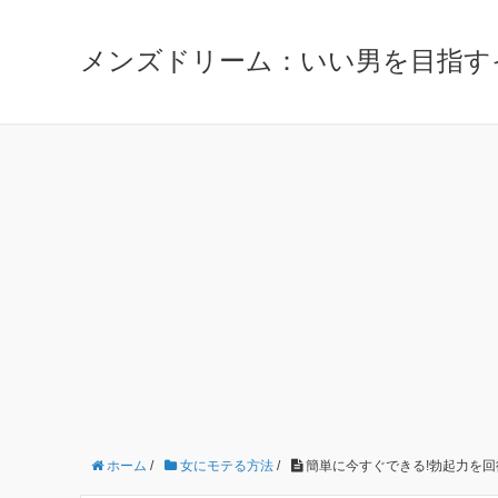
メンズドリーム：いい男を目指す
ホーム
/
女にモテる方法
/
簡単に今すぐできる!勃起力を