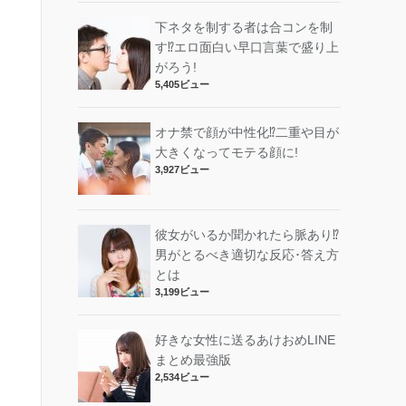
下ネタを制する者は合コンを制
す⁉︎エロ面白い早口言葉で盛り上
がろう!
5,405ビュー
オナ禁で顔が中性化⁉︎二重や目が
大きくなってモテる顔に!
3,927ビュー
彼女がいるか聞かれたら脈あり⁉︎
男がとるべき適切な反応･答え方
とは
3,199ビュー
好きな女性に送るあけおめLINE
まとめ最強版
2,534ビュー