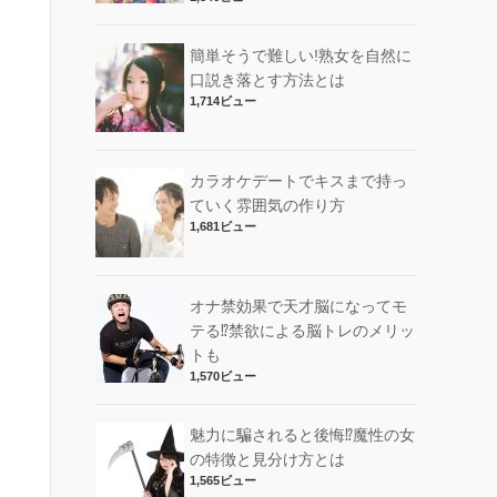
簡単そうで難しい!熟女を自然に
口説き落とす方法とは
1,714ビュー
カラオケデートでキスまで持っ
ていく雰囲気の作り方
1,681ビュー
オナ禁効果で天才脳になってモ
テる⁉︎禁欲による脳トレのメリッ
トも
1,570ビュー
魅力に騙されると後悔⁉︎魔性の女
の特徴と見分け方とは
1,565ビュー