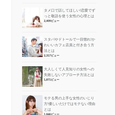
タメ口で話してほしい!恋愛でず
っと敬語を使う女性の心理とは
2,409ビュー
スタバやドトールで一目惚れ!か
わいいカフェ店員と付き合う方
法とは
2,317ビュー
大人しくて人見知りの女性への
失敗しないアプローチ方法とは
1,871ビュー
モテる男の上手な女性のいじり
方!優しいだけではモテない理由
とは
1,846ビュー