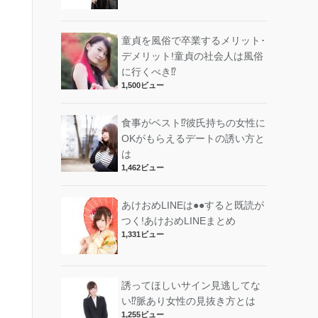
童貞を風俗で卒業するメリット･
デメリット!︎童貞の社会人は風俗
に行くべき⁉︎
1,500ビュー
食事がベスト⁉︎彼氏持ちの女性に
OKがもらえるデートの誘い方と
は
1,462ビュー
あけおめLINEは●●すると既読が
つく!あけおめLINEまとめ
1,331ビュー
誘ってほしいサイン見逃してな
い⁉︎脈あり女性の見抜き方とは
1,255ビュー