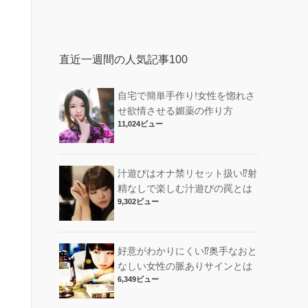
直近一週間の人気記事100
自宅で簡単手作り!女性を惚れさ
せ欲情させる媚薬の作り方
11,024ビュー
汁遊びはオナ禁リセット扱い⁉︎射
精なしで楽しむ汁遊びの罠とは
9,302ビュー
好意がわかりにくい⁉︎奥手なおと
なしい女性の脈ありサインとは
6,349ビュー