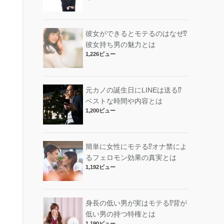
彼女ができるとモテるのはなぜ⁉︎
彼女持ち男の魅力とは
1,226ビュー
元カノの誕生日にLINEは送る⁉︎
ベストな時間や内容とは
1,200ビュー
簡単に女性にモテる⁉︎オナ禁によ
るフェロモン効果の真実とは
1,192ビュー
身長の低い男が実はモテる⁉︎背が
低い男の持つ特権とは
1,190ビュー