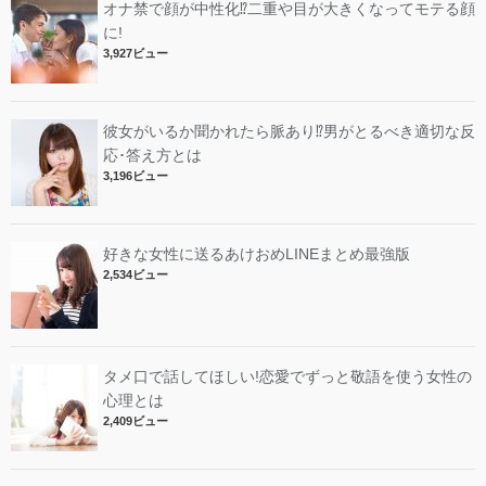
オナ禁で顔が中性化⁉︎二重や目が大きくなってモテる顔
に!
3,927ビュー
彼女がいるか聞かれたら脈あり⁉︎男がとるべき適切な反
応･答え方とは
3,196ビュー
好きな女性に送るあけおめLINEまとめ最強版
2,534ビュー
タメ口で話してほしい!恋愛でずっと敬語を使う女性の
心理とは
2,409ビュー