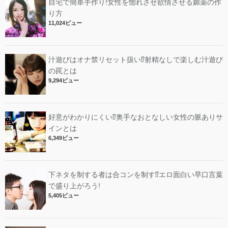
自宅で簡単手作り!女性を惚れさせ欲情させる媚薬の作
り方
11,024ビュー
汁遊びはオナ禁リセット扱い⁉︎射精なしで楽しむ汁遊び
の罠とは
9,294ビュー
好意がわかりにくい⁉︎奥手なおとなしい女性の脈ありサ
インとは
6,349ビュー
下ネタを制する者は合コンを制す⁉︎エロ面白い早口言葉
で盛り上がろう!
5,405ビュー