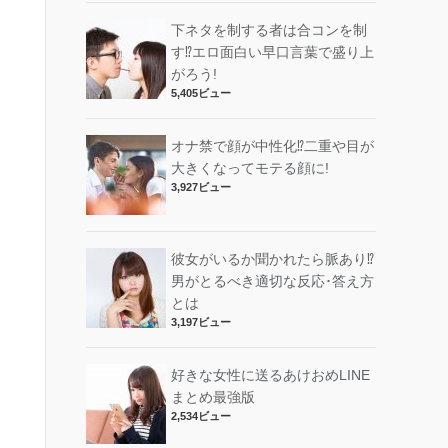
下ネタを制する者は合コンを制
す⁉︎エロ面白い早口言葉で盛り上
がろう!
5,405ビュー
オナ禁で顔が中性化⁉︎二重や目が
大きくなってモテる顔に!
3,927ビュー
彼女がいるか聞かれたら脈あり⁉︎
男がとるべき適切な反応･答え方
とは
3,197ビュー
好きな女性に送るあけおめLINE
まとめ最強版
2,534ビュー