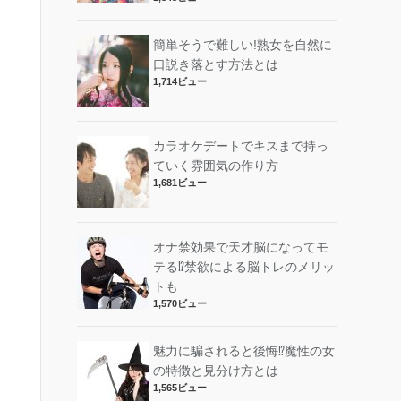
簡単そうで難しい!熟女を自然に
口説き落とす方法とは
1,714ビュー
カラオケデートでキスまで持っ
ていく雰囲気の作り方
1,681ビュー
オナ禁効果で天才脳になってモ
テる⁉︎禁欲による脳トレのメリッ
トも
1,570ビュー
魅力に騙されると後悔⁉︎魔性の女
の特徴と見分け方とは
1,565ビュー