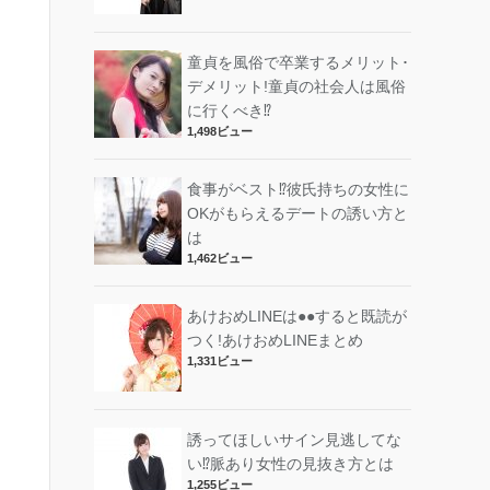
童貞を風俗で卒業するメリット･
デメリット!︎童貞の社会人は風俗
に行くべき⁉︎
1,498ビュー
食事がベスト⁉︎彼氏持ちの女性に
OKがもらえるデートの誘い方と
は
1,462ビュー
あけおめLINEは●●すると既読が
つく!あけおめLINEまとめ
1,331ビュー
誘ってほしいサイン見逃してな
い⁉︎脈あり女性の見抜き方とは
1,255ビュー