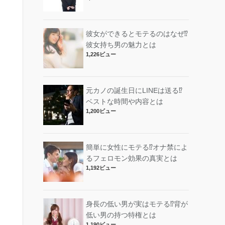
彼女ができるとモテるのはなぜ⁉︎
彼女持ち男の魅力とは
1,226ビュー
元カノの誕生日にLINEは送る⁉︎
ベストな時間や内容とは
1,200ビュー
簡単に女性にモテる⁉︎オナ禁によ
るフェロモン効果の真実とは
1,192ビュー
身長の低い男が実はモテる⁉︎背が
低い男の持つ特権とは
1,190ビュー