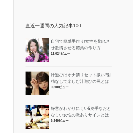
直近一週間の人気記事100
自宅で簡単手作り!女性を惚れさ
せ欲情させる媚薬の作り方
11,024ビュー
汁遊びはオナ禁リセット扱い⁉︎射
精なしで楽しむ汁遊びの罠とは
9,300ビュー
好意がわかりにくい⁉︎奥手なおと
なしい女性の脈ありサインとは
6,349ビュー