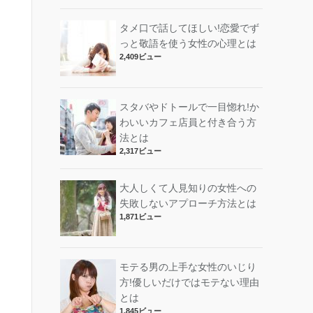
タメ口で話してほしい!恋愛でず
っと敬語を使う女性の心理とは
2,409ビュー
スタバやドトールで一目惚れ!か
わいいカフェ店員と付き合う方
法とは
2,317ビュー
大人しくて人見知りの女性への
失敗しないアプローチ方法とは
1,871ビュー
モテる男の上手な女性のいじり
方!優しいだけではモテない理由
とは
1,845ビュー