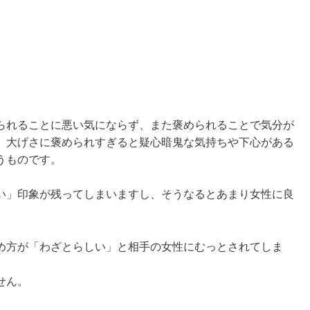
られることに悪い気にならず、また褒められることで気分が
、大げさに褒められすぎると疑心暗鬼な気持ちや下心がある
うものです。
い」印象が残ってしまいますし、そうなるとあまり女性に良
め方が「わざとらしい」と相手の女性にむっとされてしま
せん。