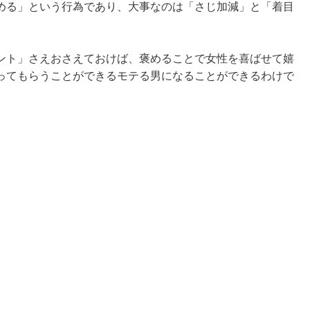
める」という行為であり、大事なのは「さじ加減」と「着目
ント」さえおさえておけば、褒めることで女性を喜ばせて嬉
ってもらうことができるモテる男になることができるわけで