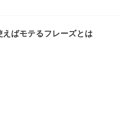
使えばモテるフレーズとは