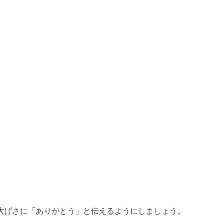
大げさに「ありがとう」と伝えるようにしましょう。