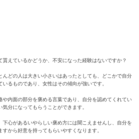
て貰えているかどうか、不安になった経験はないですか？
とんどの人は大きい小さいはあったとしても、どこかで自分
ているものであり、女性はその傾向が強いです。
格や内面の部分を褒める言葉であり、自分を認めてくれてい
い気分になってもらうことができます。
、下心があるいやらしい褒め方には聞こえませんし、自分を
ますから好意を持ってもらいやすくなります。