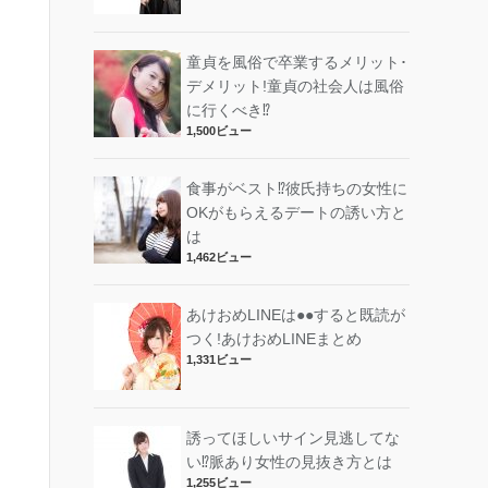
童貞を風俗で卒業するメリット･
デメリット!︎童貞の社会人は風俗
に行くべき⁉︎
1,500ビュー
食事がベスト⁉︎彼氏持ちの女性に
OKがもらえるデートの誘い方と
は
1,462ビュー
あけおめLINEは●●すると既読が
つく!あけおめLINEまとめ
1,331ビュー
誘ってほしいサイン見逃してな
い⁉︎脈あり女性の見抜き方とは
1,255ビュー