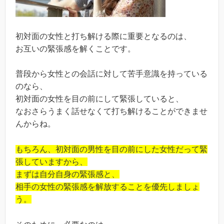
初対面の女性と打ち解ける際に重要となるのは、
お互いの緊張感を解くことです。
普段から女性との会話に対して苦手意識を持っている
のなら、
初対面の女性を目の前にして緊張していると、
なおさらうまく話せなくて打ち解けることができませ
んからね。
もちろん、初対面の男性を目の前にした女性だって緊
張していますから、
まずは自分自身の緊張感と、
相手の女性の緊張感を解放することを優先しましょ
う。