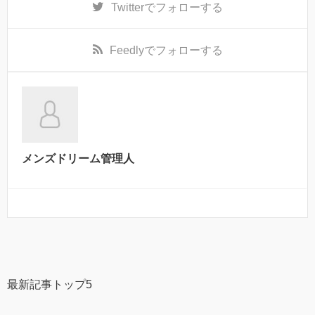
Twitter
でフォローする
Feedly
でフォローする
メンズドリーム管理人
最新記事トップ5