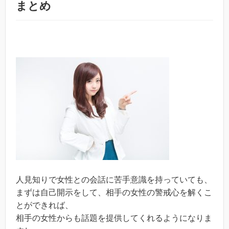
まとめ
人見知りで女性との会話に苦手意識を持っていても、
まずは自己開示をして、相手の女性の警戒心を解くこ
とができれば、
相手の女性からも話題を提供してくれるようになりま