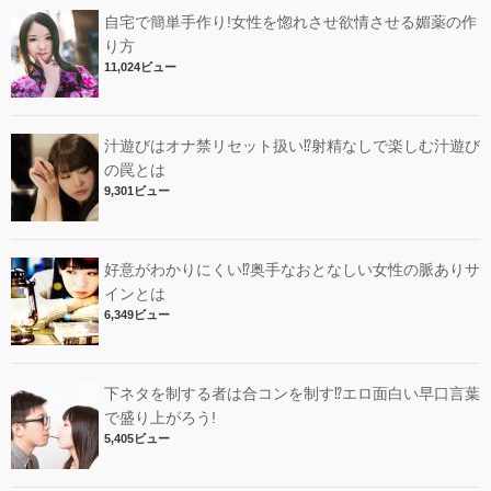
自宅で簡単手作り!女性を惚れさせ欲情させる媚薬の作
り方
11,024ビュー
汁遊びはオナ禁リセット扱い⁉︎射精なしで楽しむ汁遊び
の罠とは
9,301ビュー
好意がわかりにくい⁉︎奥手なおとなしい女性の脈ありサ
インとは
6,349ビュー
下ネタを制する者は合コンを制す⁉︎エロ面白い早口言葉
で盛り上がろう!
5,405ビュー