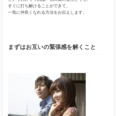
すぐに打ち解けることができて、
一気に仲良くなれる方法をお伝えします。
まずはお互いの緊張感を解くこと