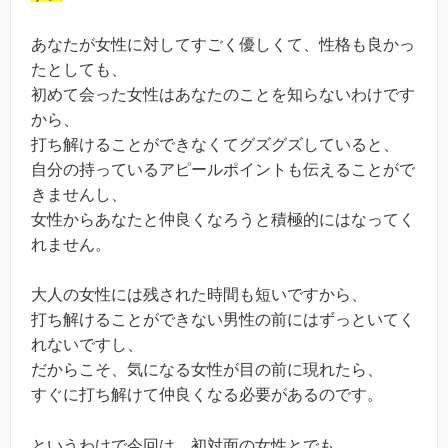
あなたが女性に対してすごく優しくて、性格も良かっ
たとしても、
初めて会った女性はあなたのことを知らないわけです
から、
打ち解けることができなくてグズグズしていると、
自分の持っているアピールポイントも伝えることがで
きませんし、
女性からあなたと仲良くなろうと積極的にはなってく
れません。
大人の女性には残された時間も短いですから、
打ち解けることができない男性の前にはずっといてく
れないですし、
だからこそ、気になる女性が目の前に現れたら、
すぐに打ち解けて仲良くなる必要があるのです。
というわけで今回は、初対面の女性とでも、