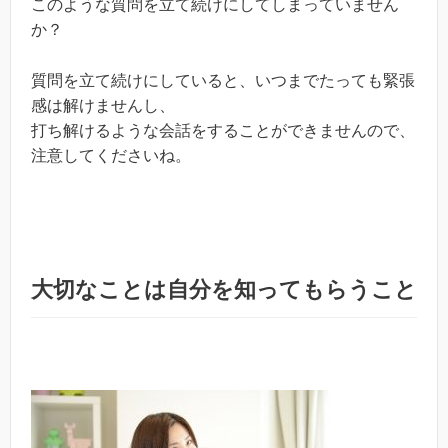
このような質問を立て続けにしてしまっていません
か？
質問を立て続けにしていると、いつまでたっても緊張
感は解けませんし、
打ち解けるような会話をすることができませんので、
注意してくださいね。
大切なことは自分を知ってもらうこと