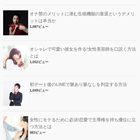
オナ禁のメリットに潜む生殖機能の衰退というデメリ
ットは本当か
1,087ビュー
オシャレで可愛い彼女を作る!女性美容師を口説く方法
とは
1,052ビュー
初デート後のLINEで脈あり脈なしを判定する方法
1,049ビュー
女性にモテるために必須!恋愛で主導権を持ち優位に立
つ方法とは
983ビュー