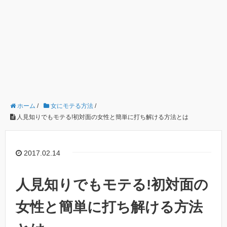
ホーム
/
女にモテる方法
/
人見知りでもモテる!初対面の女性と簡単に打ち解ける方法とは
2017.02.14
人見知りでもモテる!初対面の
女性と簡単に打ち解ける方法