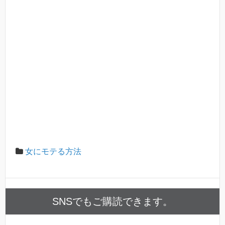
女にモテる方法
SNSでもご購読できます。