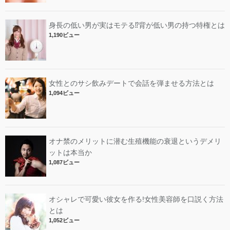
身長の低い男が実はモテる⁉︎背が低い男の持つ特権とは
1,190ビュー
女性とのサシ飲みデートで会話を弾ませる方法とは
1,094ビュー
オナ禁のメリットに潜む生殖機能の衰退というデメリ
ットは本当か
1,087ビュー
オシャレで可愛い彼女を作る!女性美容師を口説く方法
とは
1,052ビュー