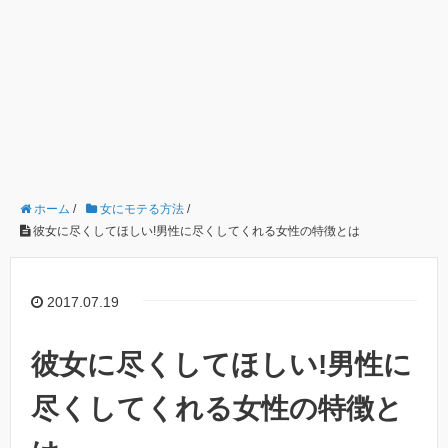
ホーム
/
女にモテる方法
/
彼女に尽くしてほしい!男性に尽くしてくれる女性の特徴とは
2017.07.19
彼女に尽くしてほしい!男性に
尽くしてくれる女性の特徴と