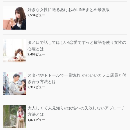
好きな女性に送るあけおめLINEまとめ最強版
2,534ビュー
タメ口で話してほしい!恋愛でずっと敬語を使う女性の
心理とは
2,409ビュー
スタバやドトールで一目惚れ!かわいいカフェ店員と付
き合う方法とは
2,317ビュー
大人しくて人見知りの女性への失敗しないアプローチ
方法とは
1,871ビュー