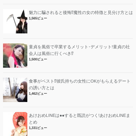
魅力に騙されると後悔⁉︎魔性の女の特徴と見分け方とは
1,565ビュー
童貞を風俗で卒業するメリット･デメリット!︎童貞の社
会人は風俗に行くべき⁉︎
1,500ビュー
食事がベスト⁉︎彼氏持ちの女性にOKがもらえるデート
の誘い方とは
1,462ビュー
あけおめLINEは●●すると既読がつく!あけおめLINEま
とめ
1,331ビュー