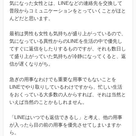
気になった女性とは、LINEなどの連絡先を交換して
普段からコミュニケーションをとっていくことがほと
んどだと思います。
最初は男性も女性も気持ちが盛り上がっているので、
気になっている異性からのLINEを生活の中で優先し
てすぐに返信をしたりするものですが、それも数日し
て盛り上がっていた気持ちが冷静になってくると、返
信が遅くなりがち。
急ぎの用事なわけでも重要な用事でもないことを
LINEでやり取りしているわけですから、忙しい生活
をおくっている大多数の人からすれば、それは当然と
いえば当然のことかもしれません。
「LINEはいつでも返信できるし」と考え、他の用事
が入ったら目の前の用事を優先させてしまいますか
ら。