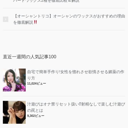
ハードワックス2種を徹底比較＆解説
【オーシャントリコ】オーシャンのワックスがおすすめの理由
を徹底解説
直近一週間の人気記事100
自宅で簡単手作り!女性を惚れさせ欲情させる媚薬の作
り方
11,024ビュー
汁遊びはオナ禁リセット扱い⁉︎射精なしで楽しむ汁遊び
の罠とは
9,302ビュー