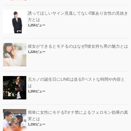
誘ってほしいサイン見逃してない⁉︎脈あり女性の見抜き
方とは
1,255ビュー
彼女ができるとモテるのはなぜ⁉︎彼女持ち男の魅力とは
1,226ビュー
元カノの誕生日にLINEは送る⁉︎ベストな時間や内容と
は
1,200ビュー
簡単に女性にモテる⁉︎オナ禁によるフェロモン効果の真
実とは
1,192ビュー