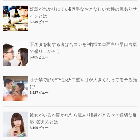
好意がわかりにくい⁉︎奥手なおとなしい女性の脈ありサ
インとは
6,349ビュー
下ネタを制する者は合コンを制す⁉︎エロ面白い早口言葉
で盛り上がろう!
5,405ビュー
オナ禁で顔が中性化⁉︎二重や目が大きくなってモテる顔
に!
3,927ビュー
彼女がいるか聞かれたら脈あり⁉︎男がとるべき適切な反
応･答え方とは
3,199ビュー