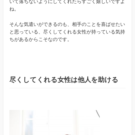
いて落ちないようにしてくれたらすごく嬉しいですよ
ね。
そんな気遣いができるのも、相手のことを喜ばせたい
と思っている、尽くしてくれる女性が持っている気持
ちがあるからこそなのです。
尽くしてくれる女性は他人を助ける