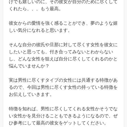
けでも嬉しいのに、その彼女が自分のために尽くして
くれたら、、、もう最高。
彼女からの愛情を強く感ることができ、夢のような嬉
しい気分になれると思います。
そんな自分の彼氏や旦那に対して尽くす女性を彼女に
したいと思っても、付き合ってみないとわからない
し、どんな女性を狙えば自分に尽くしてくれるのかと
悩んでいませんか？
実は男性に尽くすタイプの女性には共通する特徴があ
るので、今回は男性に尽くす女性の持っている特徴を
お伝えしていきます。
特徴を知れば、男性に尽くしてくれる女性かそうでな
い女性かを見分けることもできるようになるので、ぜ
ひ参考にして最高の彼女をゲットしてください。