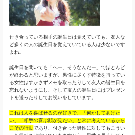
付き合っている相手の誕生日は覚えていても、友人な
ど多くの人の誕生日を覚えていている人は少ないです
よね。
誕生日を聞いても「へー、そうなんだー」でほとんど
が終わると思いますが、男性に尽くす特徴を持ってい
る女性はすかさずメモを取ったりして友人の誕生日を
忘れないようにし、そして友人の誕生日にはプレゼン
トを送ったりしてお祝いをしています。
これは人を喜ばせるのが好きで、「何かしてあげた
い」「相手の喜ぶ顔が見たい」と常に考えているから
こその行動
であり、付き合った男性に対してもこうい