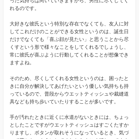
った気持ちは向いていきますから、男性に尽くしてく
れるのです。
大好きな彼氏という特別な存在でなくても、友人に対
してこれだけのことができる女性というのは、誕生日
だけでなくても「喜ぶ顔が見たい」と思うことから尽
くすという形で様々なことをしてくれるでしょうし、
常に彼氏が喜ぶように行動してくれることが想像でき
ますよね。
そのため、尽くしてくれる女性というのは、困ったと
きに自分が解決してあげたいという優しい気持ちも持
っているので、普段からウエットティッシュや裁縫道
具なども持ち歩いていたりすることが多いです。
手が汚れたときに近くに水道がないときには、ちょっ
としたことですがウエットティッシュはすごくたすか
りますし、ボタンが取れそうになっているとき、気づ