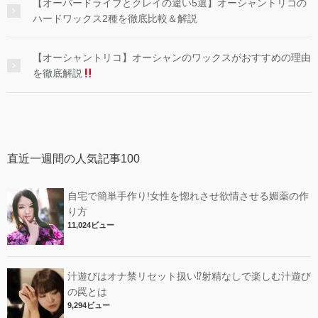
【オーバードライブとクレイの違い5選】オーシャントリコの
ハードワックス2種を徹底比較＆解説
【オーシャントリコ】オーシャンのワックスがおすすめの理由
を徹底解説
直近一週間の人気記事100
自宅で簡単手作り!女性を惚れさせ欲情させる媚薬の作
り方
11,024ビュー
汁遊びはオナ禁リセット扱い⁉︎射精なしで楽しむ汁遊び
の罠とは
9,294ビュー