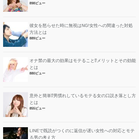
898ビュー
彼女を怒らせた時に無視はNG!女性への間違った対処
方法とは
889ビュー
オナ禁の最大の効果はモテること⁉︎メリットとその効能
とは
880ビュー
意外と簡単⁉︎男慣れしているモテる女の口説き落とし方
とは
855ビュー
LINEで既読がつくのに返信が遅い女性への対応とモテ
る男の考え方