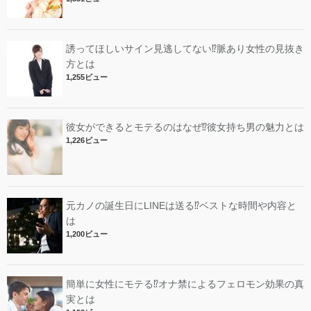
誘ってほしいサイン見逃してない⁉︎脈あり女性の見抜き
方とは
1,255ビュー
彼女ができるとモテるのはなぜ⁉︎彼女持ち男の魅力とは
1,226ビュー
元カノの誕生日にLINEは送る⁉︎ベストな時間や内容と
は
1,200ビュー
簡単に女性にモテる⁉︎オナ禁によるフェロモン効果の真
実とは