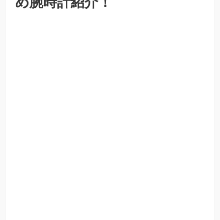
め腕時計紹介！