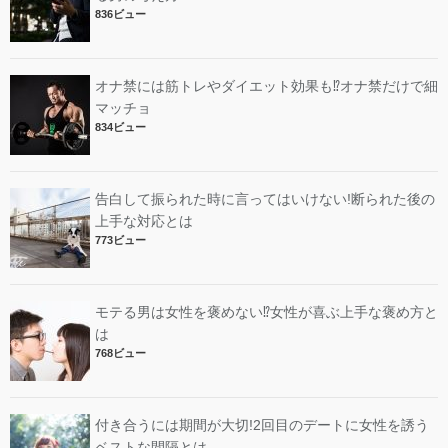
836ビュー
オナ禁には筋トレやダイエット効果も⁉︎オナ禁だけで細
マッチョ
834ビュー
告白して振られた時に言ってはいけない!断られた後の
上手な対応とは
773ビュー
モテる男は女性を褒めない⁉︎女性が喜ぶ上手な褒め方と
は
768ビュー
付き合うには期間が大切!2回目のデートに女性を誘う
ベストな間隔とは