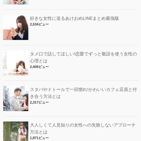
好きな女性に送るあけおめLINEまとめ最強版
2,534ビュー
タメ口で話してほしい!恋愛でずっと敬語を使う女性の
心理とは
2,409ビュー
スタバやドトールで一目惚れ!かわいいカフェ店員と付
き合う方法とは
2,317ビュー
大人しくて人見知りの女性への失敗しないアプローチ
方法とは
1,871ビュー