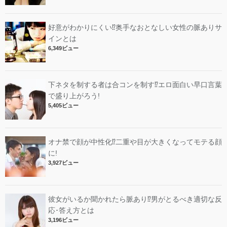
好意がわかりにくい⁉︎奥手なおとなしい女性の脈ありサ
インとは
6,349ビュー
下ネタを制する者は合コンを制す⁉︎エロ面白い早口言葉
で盛り上がろう!
5,405ビュー
オナ禁で顔が中性化⁉︎二重や目が大きくなってモテる顔
に!
3,927ビュー
彼女がいるか聞かれたら脈あり⁉︎男がとるべき適切な反
応･答え方とは
3,196ビュー