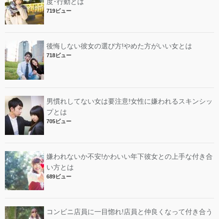
度･行動とは
719ビュー
後悔しない彼女の選び方!やめた方がいい女とは
718ビュー
男慣れしてない女は要注意!女性に嫌われるスキンシッ
プとは
705ビュー
嫌われないか不安!かわいい年下彼女との上手な付き合
い方とは
689ビュー
コンビニ店員に一目惚れ!店員と仲良くなって付き合う