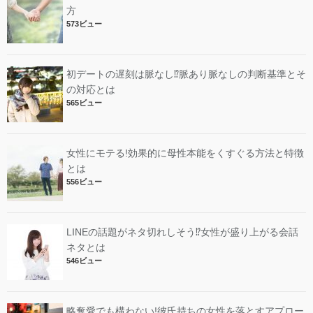
方
573ビュー
初デートの遅刻は脈なし⁉︎脈あり脈なしの判断基準とそ
の対応とは
565ビュー
女性にモテる!効果的に母性本能をくすぐる方法と特徴
とは
556ビュー
LINEの話題がネタ切れしそう⁉︎女性が盛り上がる会話
ネタとは
546ビュー
略奪愛でも構わない!彼氏持ちの女性を落とすアプロー