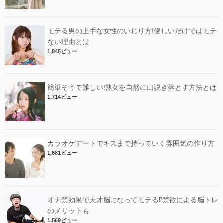
モテる男の上手な女性のいじり方!優しいだけではモテ
ない理由とは
1,845ビュー
簡単そうで難しい!熟女を自然に口説き落とす方法とは
1,714ビュー
カラオケデートでキスまで持っていく雰囲気の作り方
1,681ビュー
オナ禁効果で天才脳になってモテる⁉︎禁欲による脳トレ
のメリットも
1,569ビュー