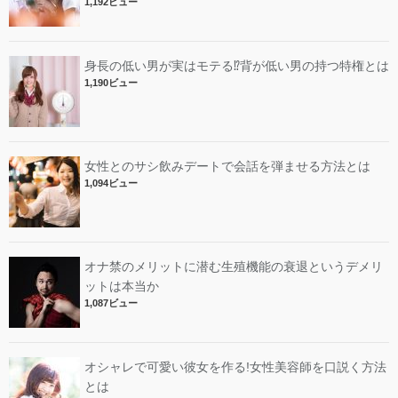
1,192ビュー
身長の低い男が実はモテる⁉︎背が低い男の持つ特権とは
1,190ビュー
女性とのサシ飲みデートで会話を弾ませる方法とは
1,094ビュー
オナ禁のメリットに潜む生殖機能の衰退というデメリ
ットは本当か
1,087ビュー
オシャレで可愛い彼女を作る!女性美容師を口説く方法
とは