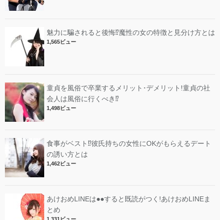
魅力に騙されると後悔⁉︎魔性の女の特徴と見分け方とは
1,565ビュー
童貞を風俗で卒業するメリット･デメリット!︎童貞の社
会人は風俗に行くべき⁉︎
1,498ビュー
食事がベスト⁉︎彼氏持ちの女性にOKがもらえるデート
の誘い方とは
1,462ビュー
あけおめLINEは●●すると既読がつく!あけおめLINEま
とめ
1,331ビュー