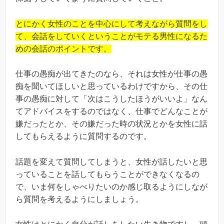
とにかく女性のことを中心にして考えながら質問をし
て、会話をしていくということがモテる男性になるた
めの会話のポイントです。
仕事の愚痴が出てきたのなら、それは女性が仕事の愚
痴を聞いてほしいと思っているわけですから、その仕
事の愚痴に対して「次はこうしたほうがいいよ」なん
てアドバイスをするのではなく、仕事でどんなことが
嫌だったとか、その嫌だった時の状況とかを女性に話
してもらえるように質問するのです。
話題を変えて質問してしまうと、女性が話したいと思
っていることを話してもらうことができなくなるの
で、いま何をしゃべりたいのか感じ取るようにしなが
ら質問を考えるようにしましょう。