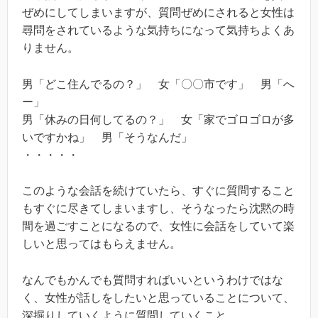
ぜめにしてしまいますが、質問ぜめにされると女性は
尋問をされているような気持ちになって気持ちよくあ
りません。
男「どこ住んでるの？」 女「〇〇市です」 男「へ
ー」
男「休みの日何してるの？」 女「家でゴロゴロが多
いですかね」 男「そうなんだ」
・・・・・
このような会話を続けていたら、すぐに質問すること
もすぐに尽きてしまいますし、そうなったら沈黙の時
間を過ごすことになるので、女性に会話をしていて楽
しいと思ってはもらえません。
なんでもかんでも質問すればいいというわけではな
く、女性が話しをしたいと思っていることについて、
深掘りしていくように質問していくこと。