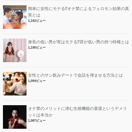
簡単に女性にモテる⁉︎オナ禁によるフェロモン効果の真
実とは
1,192ビュー
身長の低い男が実はモテる⁉︎背が低い男の持つ特権とは
1,190ビュー
女性とのサシ飲みデートで会話を弾ませる方法とは
1,094ビュー
オナ禁のメリットに潜む生殖機能の衰退というデメリ
ットは本当か
1,087ビュー