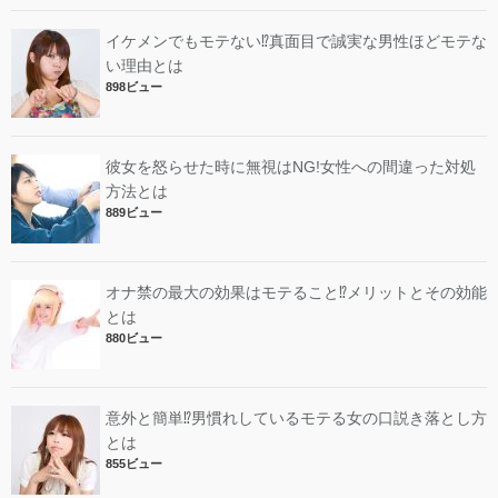
イケメンでもモテない⁉︎真面目で誠実な男性ほどモテな
い理由とは
898ビュー
彼女を怒らせた時に無視はNG!女性への間違った対処
方法とは
889ビュー
オナ禁の最大の効果はモテること⁉︎メリットとその効能
とは
880ビュー
意外と簡単⁉︎男慣れしているモテる女の口説き落とし方
とは
855ビュー