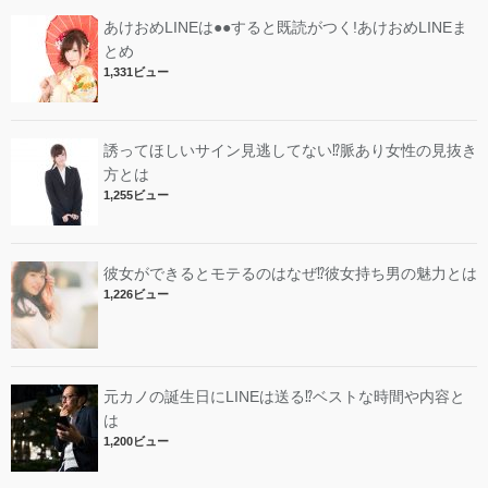
あけおめLINEは●●すると既読がつく!あけおめLINEま
とめ
1,331ビュー
誘ってほしいサイン見逃してない⁉︎脈あり女性の見抜き
方とは
1,255ビュー
彼女ができるとモテるのはなぜ⁉︎彼女持ち男の魅力とは
1,226ビュー
元カノの誕生日にLINEは送る⁉︎ベストな時間や内容と
は
1,200ビュー