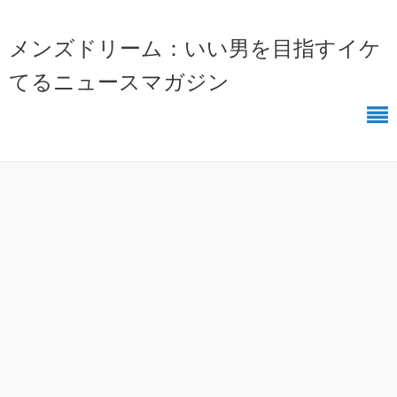
メンズドリーム：いい男を目指すイケ
てるニュースマガジン