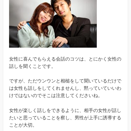
女性に喜んでもらえる会話のコツは、とにかく女性の
話しを聞くことです。
ですが、ただウンウンと相槌をして聞いているだけで
は女性も話しをしてくれませんし、黙っていていいわ
けではないのでそこは注意してくださいね。
女性が楽しく話しをできるように、相手の女性が話し
たいと思っていることを察し、男性が上手に誘導する
ことが大切。