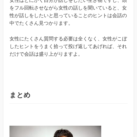
女性はとにかく自分が話しをしたい生き物ですし、頭
をフル回転させながら女性の話しを聞いていると、女
性が話しをしたいと思っていることのヒントは会話の
中でたくさん見つかります。
女性にたくさん質問する必要は全くなく、女性がこぼ
したヒントをうまく拾って投げ返してあげれば、それ
だけで会話は盛り上がりますよ。
まとめ