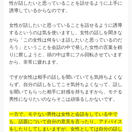
性が話したいと思っていることを話せるように上手に
誘導しているからなのです。
女性が話したいと思っていることを話せるように誘導
するというのは気を使いますし、女性の話しを聞きな
がら「この女性は何をいま話したいと思っているのだ
ろう」ということを会話の中で発した女性の言葉を頼
りに察しようと、頭の中は常にフル回転させています
から、非常に疲れます。
ですが女性は相手の話しを聞いていても気持ちよくな
らず、自分の話しをしてこそ気持ちよくなって、話し
を聞いてもらった相手に好感を持ちますから、モテる
男性になりたいのならそこは頑張るしかないです。
一方で、モテない男性は女性と会話をしている中で
も、話題について自分の意見を言ったり、アドバイス
をしたりしてしまいますが、女性としては自分の話し