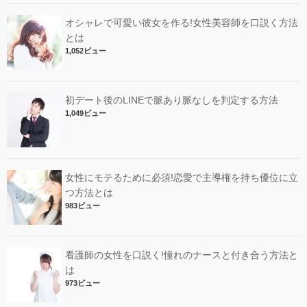
オシャレで可愛い彼女を作る!女性美容師を口説く方法
とは
1,052ビュー
初デート後のLINEで脈あり脈なしを判定する方法
1,049ビュー
女性にモテるために必須!恋愛で主導権を持ち優位に立
つ方法とは
983ビュー
看護師の女性を口説く!憧れのナースと付き合う方法と
は
973ビュー