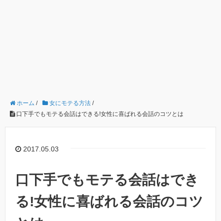
ホーム
/
女にモテる方法
/
口下手でもモテる会話はできる!女性に喜ばれる会話のコツとは
2017.05.03
口下手でもモテる会話はでき
る!女性に喜ばれる会話のコツ