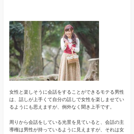
女性と楽しそうに会話をすることができるモテる男性
は、話しが上手くて自分の話しで女性を楽しませてい
るようにも思えますが、例外なく聞き上手です。
周りから会話をしている光景を見ていると、会話の主
導権は男性が持っているように見えますが、それは女