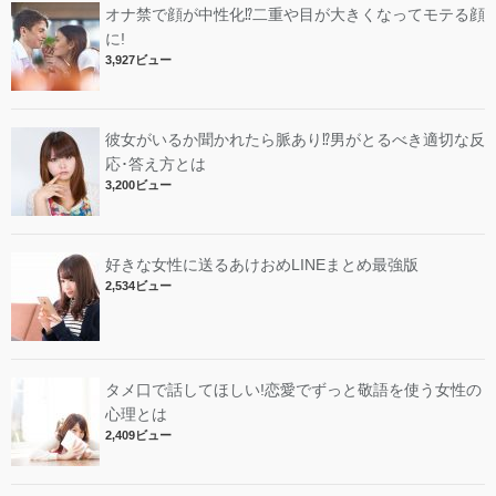
オナ禁で顔が中性化⁉︎二重や目が大きくなってモテる顔
に!
3,927ビュー
彼女がいるか聞かれたら脈あり⁉︎男がとるべき適切な反
応･答え方とは
3,200ビュー
好きな女性に送るあけおめLINEまとめ最強版
2,534ビュー
タメ口で話してほしい!恋愛でずっと敬語を使う女性の
心理とは
2,409ビュー