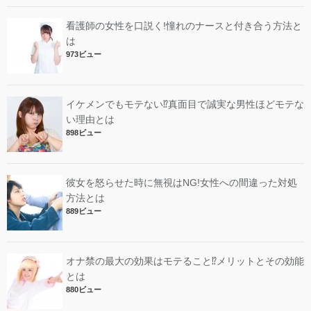
看護師の女性を口説く!憧れのナースと付き合う方法と
は
973ビュー
イケメンでもモテない⁉︎真面目で誠実な男性ほどモテな
い理由とは
898ビュー
彼女を怒らせた時に無視はNG!女性への間違った対処
方法とは
889ビュー
オナ禁の最大の効果はモテること⁉︎メリットとその効能
とは
880ビュー