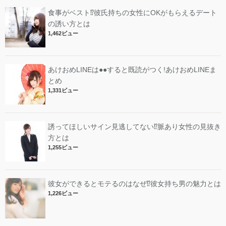
食事がベスト⁉︎彼氏持ちの女性にOKがもらえるデート
の誘い方とは
1,462ビュー
あけおめLINEは●●すると既読がつく!あけおめLINEま
とめ
1,331ビュー
誘ってほしいサイン見逃してない⁉︎脈あり女性の見抜き
方とは
1,255ビュー
彼女ができるとモテるのはなぜ⁉︎彼女持ち男の魅力とは
1,226ビュー