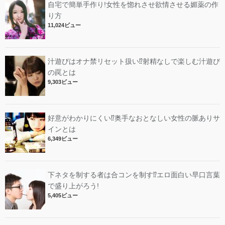
自宅で簡単手作り!女性を惚れさせ欲情させる媚薬の作
り方
11,024ビュー
汁遊びはオナ禁リセット扱い⁉︎射精なしで楽しむ汁遊び
の罠とは
9,303ビュー
好意がわかりにくい⁉︎奥手なおとなしい女性の脈ありサ
インとは
6,349ビュー
下ネタを制する者は合コンを制す⁉︎エロ面白い早口言葉
で盛り上がろう!
5,405ビュー