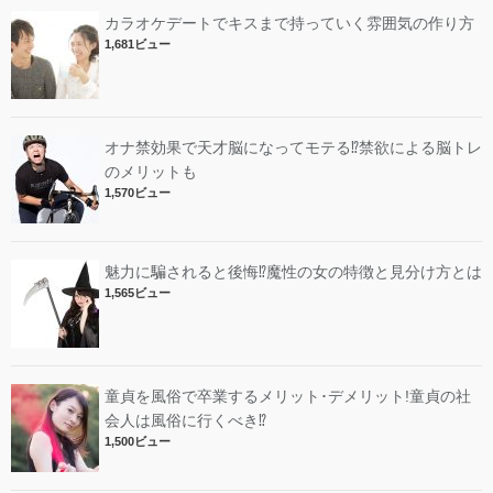
カラオケデートでキスまで持っていく雰囲気の作り方
1,681ビュー
オナ禁効果で天才脳になってモテる⁉︎禁欲による脳トレ
のメリットも
1,570ビュー
魅力に騙されると後悔⁉︎魔性の女の特徴と見分け方とは
1,565ビュー
童貞を風俗で卒業するメリット･デメリット!︎童貞の社
会人は風俗に行くべき⁉︎
1,500ビュー