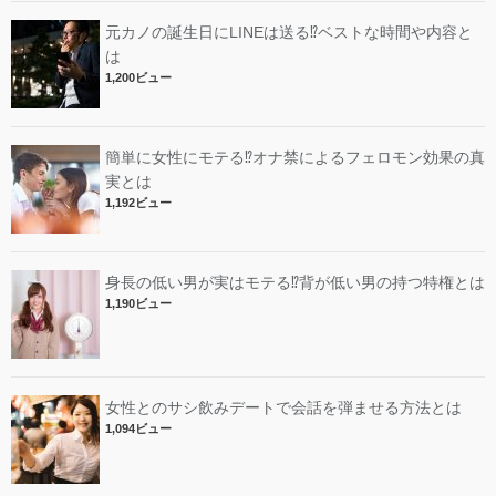
元カノの誕生日にLINEは送る⁉︎ベストな時間や内容と
は
1,200ビュー
簡単に女性にモテる⁉︎オナ禁によるフェロモン効果の真
実とは
1,192ビュー
身長の低い男が実はモテる⁉︎背が低い男の持つ特権とは
1,190ビュー
女性とのサシ飲みデートで会話を弾ませる方法とは
1,094ビュー