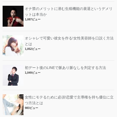
オナ禁のメリットに潜む生殖機能の衰退というデメリ
ットは本当か
1,087ビュー
オシャレで可愛い彼女を作る!女性美容師を口説く方法
とは
1,052ビュー
初デート後のLINEで脈あり脈なしを判定する方法
1,049ビュー
女性にモテるために必須!恋愛で主導権を持ち優位に立
つ方法とは
983ビュー