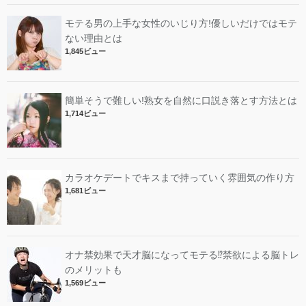
モテる男の上手な女性のいじり方!優しいだけではモテ
ない理由とは
1,845ビュー
簡単そうで難しい!熟女を自然に口説き落とす方法とは
1,714ビュー
カラオケデートでキスまで持っていく雰囲気の作り方
1,681ビュー
オナ禁効果で天才脳になってモテる⁉︎禁欲による脳トレ
のメリットも
1,569ビュー