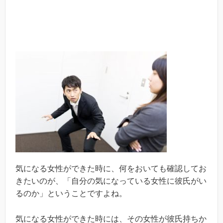
気になる女性ができた時に、何をおいても確認してお
きたいのが、「自分の気になっている女性に彼氏がい
るのか」ということですよね。
気になる女性ができた時には、その女性が彼氏持ちか