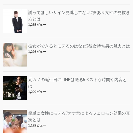
誘ってほしいサイン見逃してない⁉︎脈あり女性の見抜き
方とは
1,255ビュー
彼女ができるとモテるのはなぜ⁉︎彼女持ち男の魅力とは
1,226ビュー
元カノの誕生日にLINEは送る⁉︎ベストな時間や内容と
は
1,200ビュー
簡単に女性にモテる⁉︎オナ禁によるフェロモン効果の真
実とは
1,192ビュー