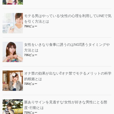
モテる男はやっている!女性の心理を利用してLINEで気
を引く方法とは
750ビュー
女性をいきなり食事に誘うのはNG⁉︎誘うタイミングや
方法とは
735ビュー
オナ禁の効果が出ない⁉︎オナ禁でモテるメリットの科学
的根拠とは
725ビュー
脈ありサインを見逃すな!女性が好きな男性にとる態
度･行動とは
719ビュー