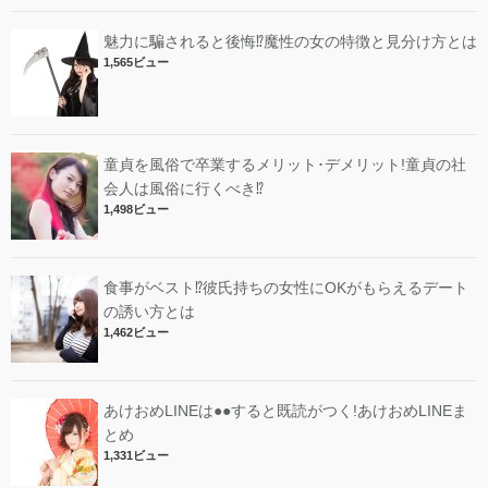
魅力に騙されると後悔⁉︎魔性の女の特徴と見分け方とは
1,565ビュー
童貞を風俗で卒業するメリット･デメリット!︎童貞の社
会人は風俗に行くべき⁉︎
1,498ビュー
食事がベスト⁉︎彼氏持ちの女性にOKがもらえるデート
の誘い方とは
1,462ビュー
あけおめLINEは●●すると既読がつく!あけおめLINEま
とめ
1,331ビュー