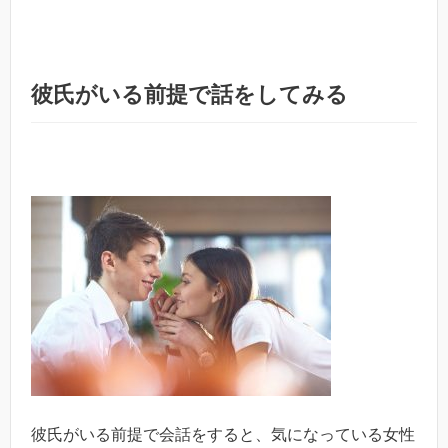
彼氏がいる前提で話をしてみる
彼氏がいる前提で会話をすると、気になっている女性