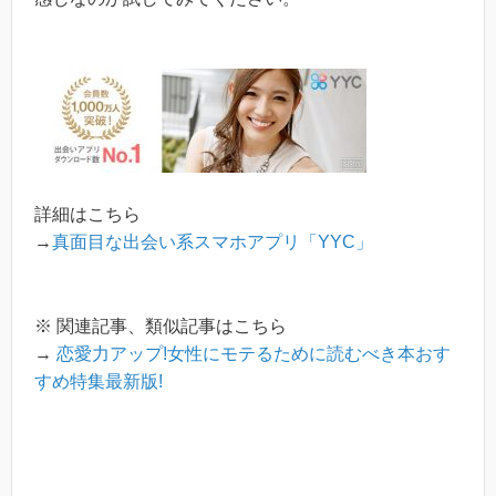
詳細はこちら
→
真面目な出会い系スマホアプリ「YYC」
※ 関連記事、類似記事はこちら
→
恋愛力アップ!女性にモテるために読むべき本おす
すめ特集最新版!