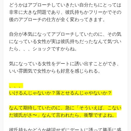
どうかはアプローチしていきたい自分たちにとっては
非常に大きな問題であり、彼氏持ちかフリーかでその
後のアプローチの仕方が全く変わってきます。
自分が本気になってアプローチしていたのに、その気
になっている女性が実は彼氏持ちだったなんて気づい
たら、、、ショックですからね。
気になっている女性をデートに誘い出すことができ、
いい雰囲気で女性からも好意を感じられる。
、、、
いけるんじゃないか？落とせるんじゃやないか？
なんて期待していたのに、急に「そういえば、こない
だ彼氏がさ〜」なんて言われたら、衝撃ですよね。
彼氏持ちかどうか確認せずにデートに誘って勝手に盛