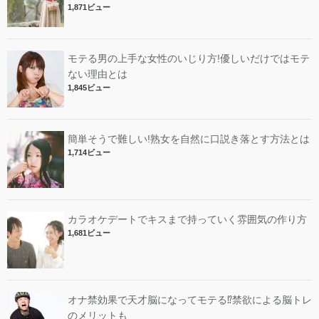
1,871ビュー
モテる男の上手な女性のいじり方!優しいだけではモテ
ない理由とは
1,845ビュー
簡単そうで難しい!熟女を自然に口説き落とす方法とは
1,714ビュー
カラオケデートでキスまで持っていく雰囲気の作り方
1,681ビュー
オナ禁効果で天才脳になってモテる⁉︎禁欲による脳トレ
のメリットも