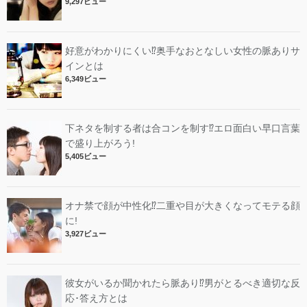
9,297ビュー
好意がわかりにくい⁉︎奥手なおとなしい女性の脈ありサ
インとは
6,349ビュー
下ネタを制する者は合コンを制す⁉︎エロ面白い早口言葉
で盛り上がろう!
5,405ビュー
オナ禁で顔が中性化⁉︎二重や目が大きくなってモテる顔
に!
3,927ビュー
彼女がいるか聞かれたら脈あり⁉︎男がとるべき適切な反
応･答え方とは