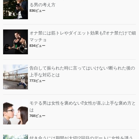
る男の考え方
836ビュー
オナ禁には筋トレやダイエット効果も⁉︎オナ禁だけで細
マッチョ
834ビュー
告白して振られた時に言ってはいけない!断られた後の
上手な対応とは
773ビュー
モテる男は女性を褒めない⁉︎女性が喜ぶ上手な褒め方と
は
768ビュー
付き合うには期間が大切!2回目のデートに女性を誘う