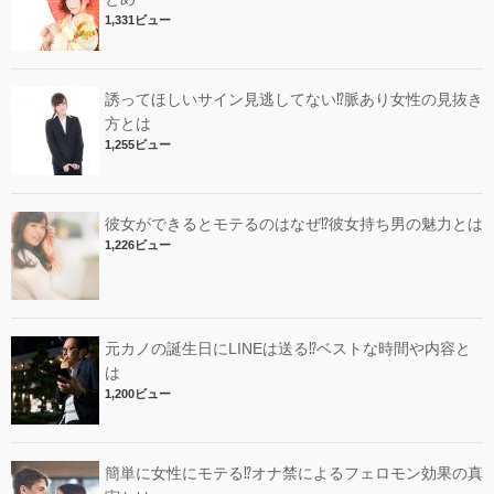
1,331ビュー
誘ってほしいサイン見逃してない⁉︎脈あり女性の見抜き
方とは
1,255ビュー
彼女ができるとモテるのはなぜ⁉︎彼女持ち男の魅力とは
1,226ビュー
元カノの誕生日にLINEは送る⁉︎ベストな時間や内容と
は
1,200ビュー
簡単に女性にモテる⁉︎オナ禁によるフェロモン効果の真