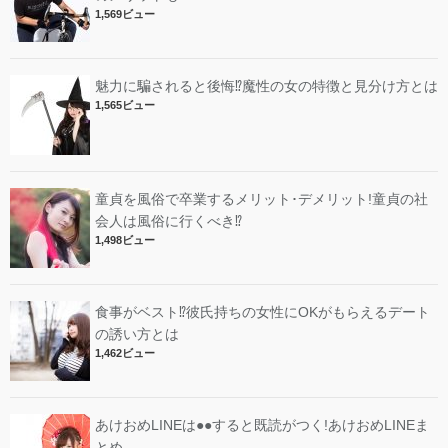
1,569ビュー
魅力に騙されると後悔⁉︎魔性の女の特徴と見分け方とは
1,565ビュー
童貞を風俗で卒業するメリット･デメリット!︎童貞の社
会人は風俗に行くべき⁉︎
1,498ビュー
食事がベスト⁉︎彼氏持ちの女性にOKがもらえるデート
の誘い方とは
1,462ビュー
あけおめLINEは●●すると既読がつく!あけおめLINEま
とめ