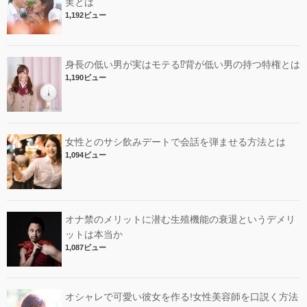
実とは
1,192ビュー
身長の低い男が実はモテる⁉︎背が低い男の持つ特権とは
1,190ビュー
女性とのサシ飲みデートで会話を弾ませる方法とは
1,094ビュー
オナ禁のメリットに潜む生殖機能の衰退というデメリ
ットは本当か
1,087ビュー
オシャレで可愛い彼女を作る!女性美容師を口説く方法