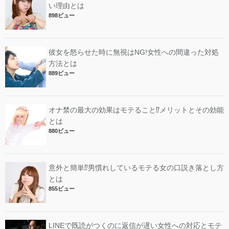
い理由とは
898ビュー
彼女を怒らせた時に無視はNG!女性への間違った対処
方法とは
889ビュー
オナ禁の最大の効果はモテること⁉︎メリットとその効能
とは
880ビュー
意外と簡単⁉︎男慣れしているモテる女の口説き落とし方
とは
855ビュー
LINEで既読がつくのに返信が遅い女性への対応とモテ