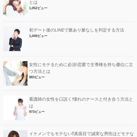
とは
1,052ビュー
初デート後のLINEで脈あり脈なしを判定する方法
1,049ビュー
女性にモテるために必須!恋愛で主導権を持ち優位に立
つ方法とは
983ビュー
看護師の女性を口説く!憧れのナースと付き合う方法と
は
973ビュー
イケメンでもモテない⁉︎真面目で誠実な男性ほどモテな