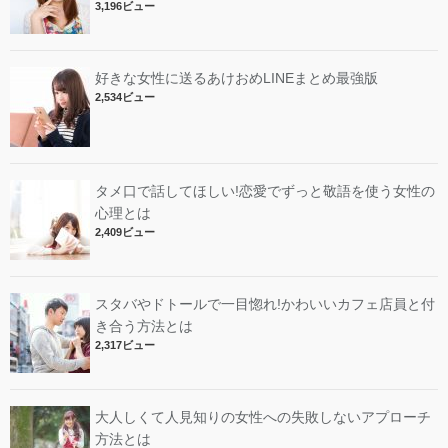
3,196ビュー
好きな女性に送るあけおめLINEまとめ最強版
2,534ビュー
タメ口で話してほしい!恋愛でずっと敬語を使う女性の
心理とは
2,409ビュー
スタバやドトールで一目惚れ!かわいいカフェ店員と付
き合う方法とは
2,317ビュー
大人しくて人見知りの女性への失敗しないアプローチ
方法とは