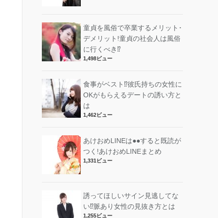
童貞を風俗で卒業するメリット･
デメリット!︎童貞の社会人は風俗
に行くべき⁉︎
1,498ビュー
食事がベスト⁉︎彼氏持ちの女性に
OKがもらえるデートの誘い方と
は
1,462ビュー
あけおめLINEは●●すると既読が
つく!あけおめLINEまとめ
1,331ビュー
誘ってほしいサイン見逃してな
い⁉︎脈あり女性の見抜き方とは
1,255ビュー