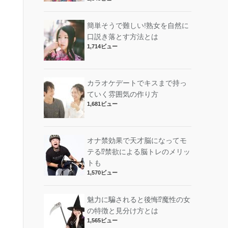
簡単そうで難しい!熟女を自然に
口説き落とす方法とは
1,714ビュー
カラオケデートでキスまで持っ
ていく雰囲気の作り方
1,681ビュー
オナ禁効果で天才脳になってモ
テる⁉︎禁欲による脳トレのメリッ
トも
1,570ビュー
魅力に騙されると後悔⁉︎魔性の女
の特徴と見分け方とは
1,565ビュー