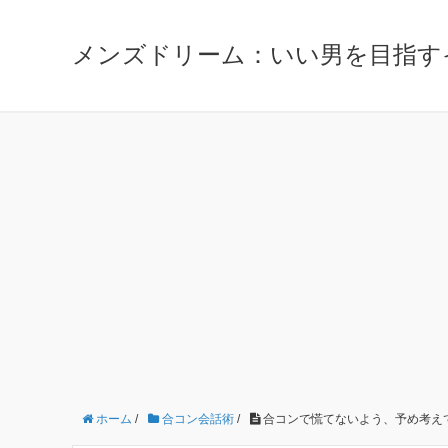
メンズドリーム：いい男を目指す
ホーム
/
合コン会話術
/
合コンで慌てないよう、予め考え