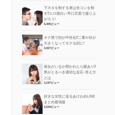
下ネタを制する者は合コンを制
す⁉︎エロ面白い早口言葉で盛り上
がろう!
5,405ビュー
オナ禁で顔が中性化⁉︎二重や目が
大きくなってモテる顔に!
3,927ビュー
彼女がいるか聞かれたら脈あり⁉︎
男がとるべき適切な反応･答え方
とは
3,197ビュー
好きな女性に送るあけおめLINE
まとめ最強版
2,534ビュー