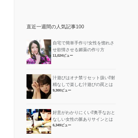
直近一週間の人気記事100
自宅で簡単手作り!女性を惚れさ
せ欲情させる媚薬の作り方
11,024ビュー
汁遊びはオナ禁リセット扱い⁉︎射
精なしで楽しむ汁遊びの罠とは
9,300ビュー
好意がわかりにくい⁉︎奥手なおと
なしい女性の脈ありサインとは
6,349ビュー