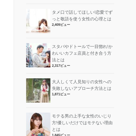
タメ口で話してほしい!恋愛でず
っと敬語を使う女性の心理とは
2,409ビュー
スタバやドトールで一目惚れ!か
わいいカフェ店員と付き合う方
法とは
2,317ビュー
大人しくて人見知りの女性への
失敗しないアプローチ方法とは
1,871ビュー
モテる男の上手な女性のいじり
方!優しいだけではモテない理由
とは
1,845ビュー