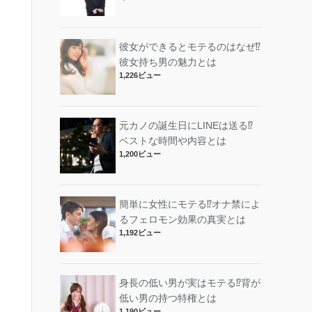
彼女ができるとモテるのはなぜ⁉︎
彼女持ち男の魅力とは
1,226ビュー
元カノの誕生日にLINEは送る⁉︎
ベストな時間や内容とは
1,200ビュー
簡単に女性にモテる⁉︎オナ禁によ
るフェロモン効果の真実とは
1,192ビュー
身長の低い男が実はモテる⁉︎背が
低い男の持つ特権とは
1,190ビュー