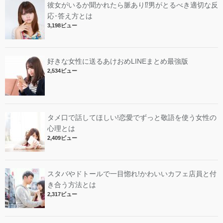
彼女がいるか聞かれたら脈あり⁉︎男がとるべき適切な反
応･答え方とは
3,198ビュー
好きな女性に送るあけおめLINEまとめ最強版
2,534ビュー
タメ口で話してほしい!恋愛でずっと敬語を使う女性の
心理とは
2,409ビュー
スタバやドトールで一目惚れ!かわいいカフェ店員と付
き合う方法とは
2,317ビュー