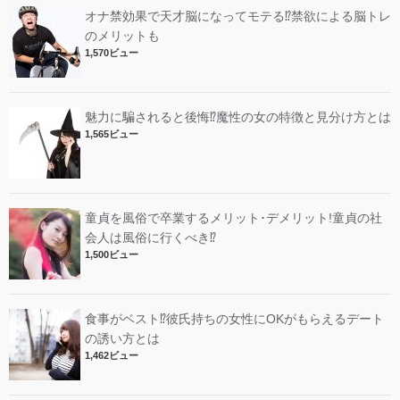
オナ禁効果で天才脳になってモテる⁉︎禁欲による脳トレ
のメリットも
1,570ビュー
魅力に騙されると後悔⁉︎魔性の女の特徴と見分け方とは
1,565ビュー
童貞を風俗で卒業するメリット･デメリット!︎童貞の社
会人は風俗に行くべき⁉︎
1,500ビュー
食事がベスト⁉︎彼氏持ちの女性にOKがもらえるデート
の誘い方とは
1,462ビュー