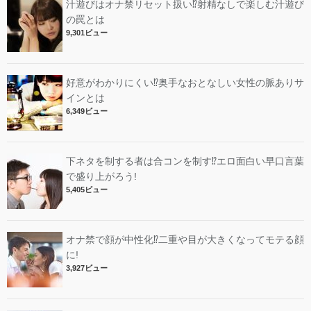
汁遊びはオナ禁リセット扱い⁉︎射精なしで楽しむ汁遊び
の罠とは
9,301ビュー
好意がわかりにくい⁉︎奥手なおとなしい女性の脈ありサ
インとは
6,349ビュー
下ネタを制する者は合コンを制す⁉︎エロ面白い早口言葉
で盛り上がろう!
5,405ビュー
オナ禁で顔が中性化⁉︎二重や目が大きくなってモテる顔
に!
3,927ビュー