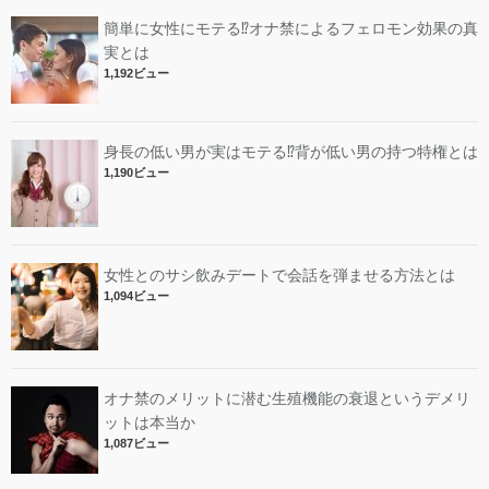
簡単に女性にモテる⁉︎オナ禁によるフェロモン効果の真
実とは
1,192ビュー
身長の低い男が実はモテる⁉︎背が低い男の持つ特権とは
1,190ビュー
女性とのサシ飲みデートで会話を弾ませる方法とは
1,094ビュー
オナ禁のメリットに潜む生殖機能の衰退というデメリ
ットは本当か
1,087ビュー