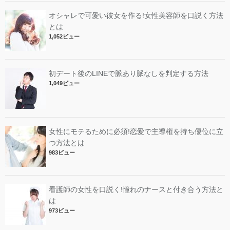
オシャレで可愛い彼女を作る!女性美容師を口説く方法
とは
1,052ビュー
初デート後のLINEで脈あり脈なしを判定する方法
1,049ビュー
女性にモテるために必須!恋愛で主導権を持ち優位に立
つ方法とは
983ビュー
看護師の女性を口説く!憧れのナースと付き合う方法と
は
973ビュー