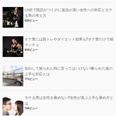
LINEで既読がつくのに返信が遅い女性への対応とモテ
る男の考え方
836ビュー
オナ禁には筋トレやダイエット効果も⁉︎オナ禁だけで細
マッチョ
834ビュー
告白して振られた時に言ってはいけない!断られた後の
上手な対応とは
773ビュー
モテる男は女性を褒めない⁉︎女性が喜ぶ上手な褒め方と
は
768ビュー