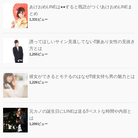
あけおめLINEは●●すると既読がつく!あけおめLINEま
とめ
1,331ビュー
誘ってほしいサイン見逃してない⁉︎脈あり女性の見抜き
方とは
1,255ビュー
彼女ができるとモテるのはなぜ⁉︎彼女持ち男の魅力とは
1,226ビュー
元カノの誕生日にLINEは送る⁉︎ベストな時間や内容と
は
1,200ビュー